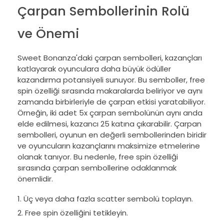
Çarpan Sembollerinin Rolü
ve Önemi
Sweet Bonanza'daki çarpan sembolleri, kazançları
katlayarak oyunculara daha büyük ödüller
kazandırma potansiyeli sunuyor. Bu semboller, free
spin özelliği sırasında makaralarda beliriyor ve aynı
zamanda birbirleriyle de çarpan etkisi yaratabiliyor.
Örneğin, iki adet 5x çarpan sembolünün aynı anda
elde edilmesi, kazancı 25 katına çıkarabilir. Çarpan
sembolleri, oyunun en değerli sembollerinden biridir
ve oyuncuların kazançlarını maksimize etmelerine
olanak tanıyor. Bu nedenle, free spin özelliği
sırasında çarpan sembollerine odaklanmak
önemlidir.
Üç veya daha fazla scatter sembolü toplayın.
Free spin özelliğini tetikleyin.