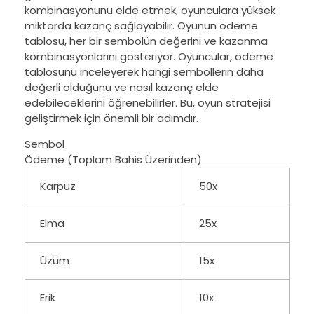
kombinasyonunu elde etmek, oyunculara yüksek
miktarda kazanç sağlayabilir. Oyunun ödeme
tablosu, her bir sembolün değerini ve kazanma
kombinasyonlarını gösteriyor. Oyuncular, ödeme
tablosunu inceleyerek hangi sembollerin daha
değerli olduğunu ve nasıl kazanç elde
edebileceklerini öğrenebilirler. Bu, oyun stratejisi
geliştirmek için önemli bir adımdır.
Sembol
Ödeme (Toplam Bahis Üzerinden)
Karpuz
50x
Elma
25x
Üzüm
15x
Erik
10x