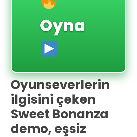
Oyna
Oyunseverlerin
ilgisini çeken
Sweet Bonanza
demo, eşsiz