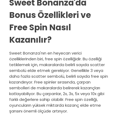
Sweet Bonanza'da
Bonus Özellikleri ve
Free Spin Nasıl
Kazanılır?
Sweet Bonanza'nın en heyecan verici
özelliklerinden biri, free spin özelliğidir. Bu özelliği
tetiklemek için, makaralarda belirli sayıda scatter
sembolü elde etmek gerekiyor. Genellikle 3 veya
daha fazla scatter sembolü, belirli sayıda free spin
kazandırıyor. Free spinler sırasında, çarpan
sembolleri de makaralarda belirerek kazançları
katlayabiliyor. Bu çarpanlar, 2x, 3x, 5x veya 10x gibi
farklı değerlere sahip olabilir. Free spin özelliği,
oyuncuların yüksek miktarda kazanç elde etme
şansını önemli ölçüde artırıyor.