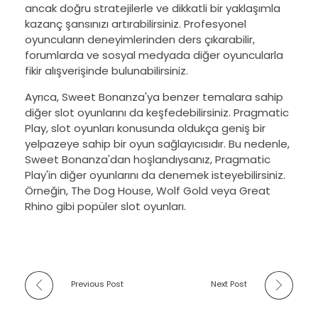
ancak doğru stratejilerle ve dikkatli bir yaklaşımla
kazanç şansınızı artırabilirsiniz. Profesyonel
oyuncuların deneyimlerinden ders çıkarabilir,
forumlarda ve sosyal medyada diğer oyuncularla
fikir alışverişinde bulunabilirsiniz.
Ayrıca, Sweet Bonanza'ya benzer temalara sahip
diğer slot oyunlarını da keşfedebilirsiniz. Pragmatic
Play, slot oyunları konusunda oldukça geniş bir
yelpazeye sahip bir oyun sağlayıcısıdır. Bu nedenle,
Sweet Bonanza'dan hoşlandıysanız, Pragmatic
Play'in diğer oyunlarını da denemek isteyebilirsiniz.
Örneğin, The Dog House, Wolf Gold veya Great
Rhino gibi popüler slot oyunları.
Previous Post
Next Post