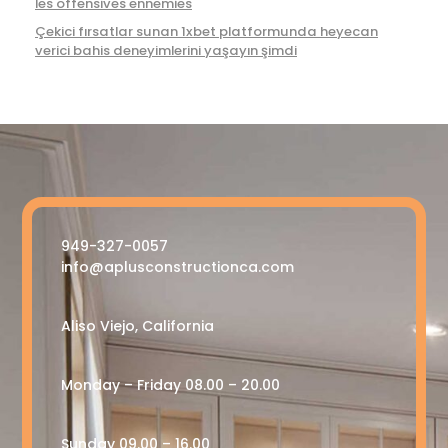
les offensives ennemies
Çekici fırsatlar sunan 1xbet platformunda heyecan
verici bahis deneyimlerini yaşayın şimdi
949-327-0057
info@aplusconstructionca.com
Aliso Viejo, California
Monday – Friday 08.00 – 20.00
Sunday 09.00 – 16.00