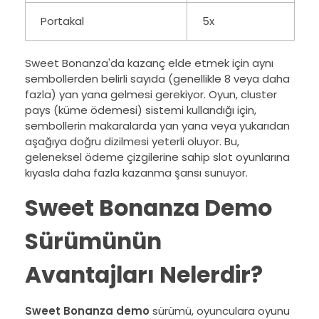
Portakal
5x
Sweet Bonanza'da kazanç elde etmek için aynı
sembollerden belirli sayıda (genellikle 8 veya daha
fazla) yan yana gelmesi gerekiyor. Oyun, cluster
pays (küme ödemesi) sistemi kullandığı için,
sembollerin makaralarda yan yana veya yukarıdan
aşağıya doğru dizilmesi yeterli oluyor. Bu,
geleneksel ödeme çizgilerine sahip slot oyunlarına
kıyasla daha fazla kazanma şansı sunuyor.
Sweet Bonanza Demo
Sürümünün
Avantajları Nelerdir?
Sweet Bonanza demo
sürümü, oyunculara oyunu