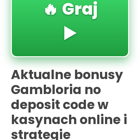
🔥 Graj
▶️
Aktualne bonusy
Gambloria no
deposit code w
kasynach online i
strategie