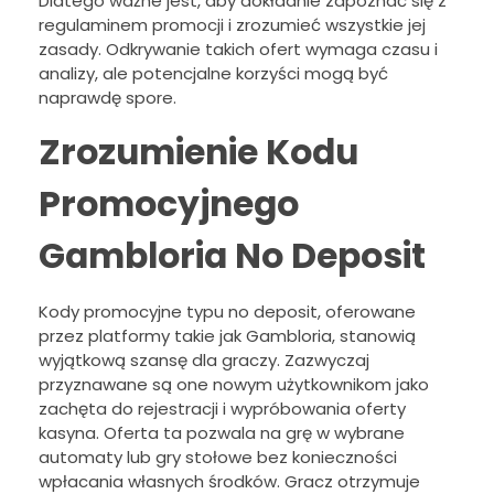
Dlatego ważne jest, aby dokładnie zapoznać się z
regulaminem promocji i zrozumieć wszystkie jej
zasady. Odkrywanie takich ofert wymaga czasu i
analizy, ale potencjalne korzyści mogą być
naprawdę spore.
Zrozumienie Kodu
Promocyjnego
Gambloria No Deposit
Kody promocyjne typu no deposit, oferowane
przez platformy takie jak Gambloria, stanowią
wyjątkową szansę dla graczy. Zazwyczaj
przyznawane są one nowym użytkownikom jako
zachęta do rejestracji i wypróbowania oferty
kasyna. Oferta ta pozwala na grę w wybrane
automaty lub gry stołowe bez konieczności
wpłacania własnych środków. Gracz otrzymuje