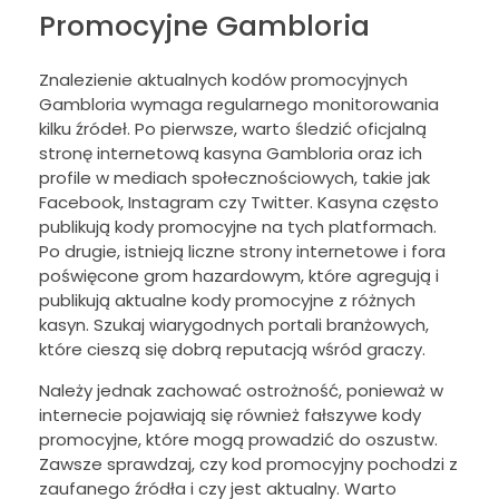
Promocyjne Gambloria
Znalezienie aktualnych kodów promocyjnych
Gambloria wymaga regularnego monitorowania
kilku źródeł. Po pierwsze, warto śledzić oficjalną
stronę internetową kasyna Gambloria oraz ich
profile w mediach społecznościowych, takie jak
Facebook, Instagram czy Twitter. Kasyna często
publikują kody promocyjne na tych platformach.
Po drugie, istnieją liczne strony internetowe i fora
poświęcone grom hazardowym, które agregują i
publikują aktualne kody promocyjne z różnych
kasyn. Szukaj wiarygodnych portali branżowych,
które cieszą się dobrą reputacją wśród graczy.
Należy jednak zachować ostrożność, ponieważ w
internecie pojawiają się również fałszywe kody
promocyjne, które mogą prowadzić do oszustw.
Zawsze sprawdzaj, czy kod promocyjny pochodzi z
zaufanego źródła i czy jest aktualny. Warto