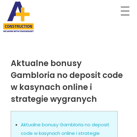
A Plus Construction
My WordPress Blog
Aktualne bonusy
Gambloria no deposit code
w kasynach online i
strategie wygranych
Aktualne bonusy Gambloria no deposit
code w kasynach online i strategie