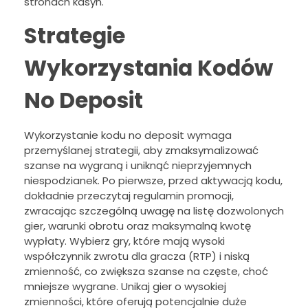
stronach kasyn.
Strategie
Wykorzystania Kodów
No Deposit
Wykorzystanie kodu no deposit wymaga
przemyślanej strategii, aby zmaksymalizować
szanse na wygraną i uniknąć nieprzyjemnych
niespodzianek. Po pierwsze, przed aktywacją kodu,
dokładnie przeczytaj regulamin promocji,
zwracając szczególną uwagę na listę dozwolonych
gier, warunki obrotu oraz maksymalną kwotę
wypłaty. Wybierz gry, które mają wysoki
współczynnik zwrotu dla gracza (RTP) i niską
zmienność, co zwiększa szanse na częste, choć
mniejsze wygrane. Unikaj gier o wysokiej
zmienności, które oferują potencjalnie duże