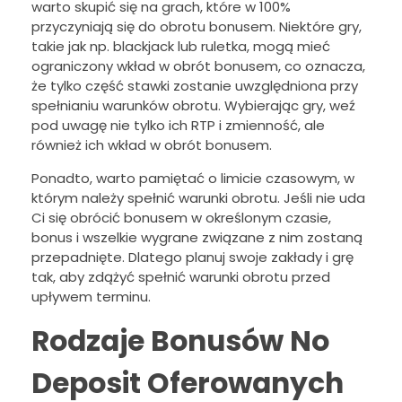
warto skupić się na grach, które w 100%
przyczyniają się do obrotu bonusem. Niektóre gry,
takie jak np. blackjack lub ruletka, mogą mieć
ograniczony wkład w obrót bonusem, co oznacza,
że tylko część stawki zostanie uwzględniona przy
spełnianiu warunków obrotu. Wybierając gry, weź
pod uwagę nie tylko ich RTP i zmienność, ale
również ich wkład w obrót bonusem.
Ponadto, warto pamiętać o limicie czasowym, w
którym należy spełnić warunki obrotu. Jeśli nie uda
Ci się obrócić bonusem w określonym czasie,
bonus i wszelkie wygrane związane z nim zostaną
przepadnięte. Dlatego planuj swoje zakłady i grę
tak, aby zdążyć spełnić warunki obrotu przed
upływem terminu.
Rodzaje Bonusów No
Deposit Oferowanych