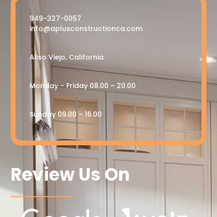
949-327-0057
info@aplusconstructionca.com
Aliso Viejo, California
Monday – Friday 08.00 – 20.00
Sunday 09.00 – 16.00
Review Us On