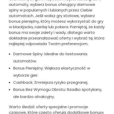
automaty, wybierz bonus oferujący darmowe
spiny w popularnych i lubianych przez Ciebie
automatach. Jeśli wolisz gry stołowe, wybierz
bonus pieniężny, który możesz wykorzystać do gry
w blackjacka, ruletkę lub pokera. Pamiętaj, że każdy
bonus ma swoje zalety i wady, dlatego warto
dokładnie przeanalizować oferty i wybrać tę, która
najlepiej odpowiada Twoim preferencjom.
Darmowe Spiny: Idealne do testowania
automatów.
Bonus Pieniężny: Większa elastyczność w
wyborze gier.
Cashback: Zmniejsza ryzyko przegranej.
Bonus Bez Wymogu Obrotu: Rzadko spotykany,
ale bardzo atrakcyjny.
Warto śledzić oferty specjalne i promocje
czasowe, które często oferują dodatkowe bonusy