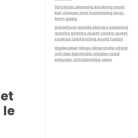
Strategic planning involving most
bet choices and maximizing long-
term gains
Adventure awaits players exploring
grizzlys grizzlys quest casino quest
casinos captivating world today
Upplevelser längs slingrande vägar
och den berömda chicken road
erbjuder oförglömliga resor
 et
 le