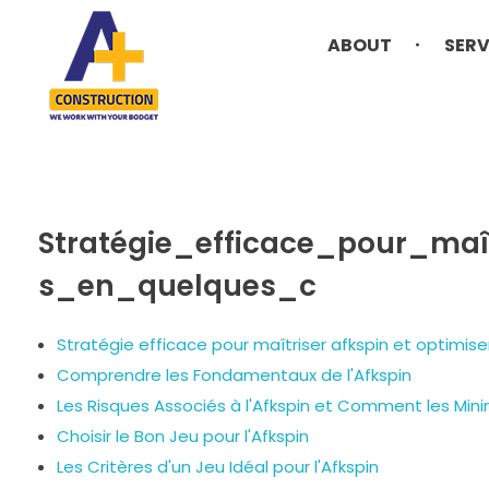
ABOUT
SERV
A Plus Construction
My WordPress Blog
Stratégie_efficace_pour_maî
s_en_quelques_c
Stratégie efficace pour maîtriser afkspin et optimiser
Comprendre les Fondamentaux de l'Afkspin
Les Risques Associés à l'Afkspin et Comment les Mini
Choisir le Bon Jeu pour l'Afkspin
Les Critères d'un Jeu Idéal pour l'Afkspin