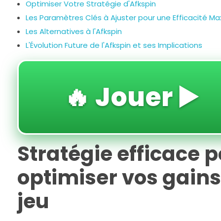
Optimiser Votre Stratégie d'Afkspin
Les Paramètres Clés à Ajuster pour une Efficacité Ma
Les Alternatives à l'Afkspin
L'Évolution Future de l'Afkspin et ses Implications
🔥 Jouer ▶️
Stratégie efficace p
optimiser vos gains
jeu