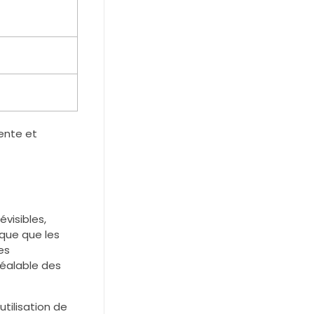
ente et
évisibles,
que que les
es
réalable des
utilisation de