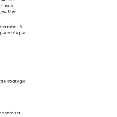
ez avec
 jeu. Une
 des mises à
hangements pour
tre stratégie
r optimiser