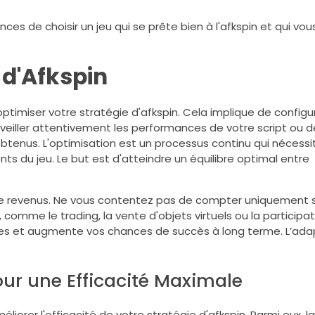
es de choisir un jeu qui se prête bien à l'afkspin et qui vo
 d'Afkspin
'optimiser votre stratégie d'afkspin. Cela implique de configu
iller attentivement les performances de votre script ou de 
obtenus. L'optimisation est un processus continu qui nécessi
 du jeu. Le but est d'atteindre un équilibre optimal entre
 de revenus. Ne vous contentez pas de compter uniquement su
 comme le trading, la vente d'objets virtuels ou la participa
ques et augmente vos chances de succès à long terme. L’adap
our une Efficacité Maximale
iorer l'efficacité de votre stratégie d'afkspin. Parmi eux, la