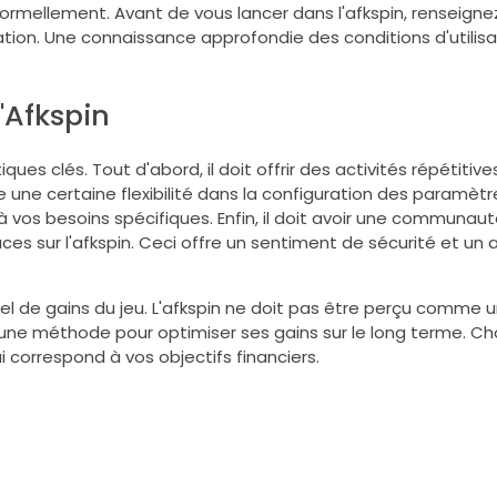
 formellement. Avant de vous lancer dans l'afkspin, renseigne
ation. Une connaissance approfondie des conditions d'utilisa
l'Afkspin
iques clés. Tout d'abord, il doit offrir des activités répétitiv
e une certaine flexibilité dans la configuration des paramètr
à vos besoins spécifiques. Enfin, il doit avoir une communau
ces sur l'afkspin. Ceci offre un sentiment de sécurité et un
l de gains du jeu. L'afkspin ne doit pas être perçu comme u
d'une méthode pour optimiser ses gains sur le long terme. Cho
i correspond à vos objectifs financiers.