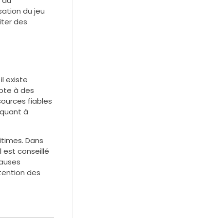
t du
sation du jeu
iter des
l existe
mpte à des
sources fiables
 quant à
gitimes. Dans
 est conseillé
pauses
ttention des