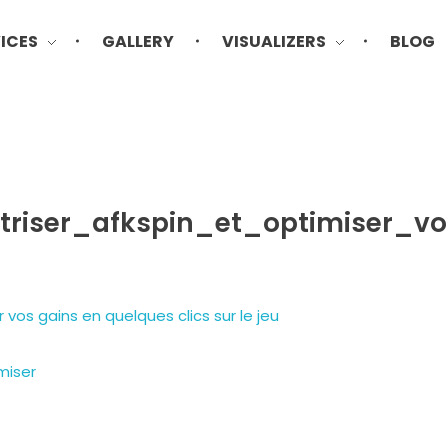
ICES
GALLERY
VISUALIZERS
BLOG
triser_afkspin_et_optimiser_v
 vos gains en quelques clics sur le jeu
miser