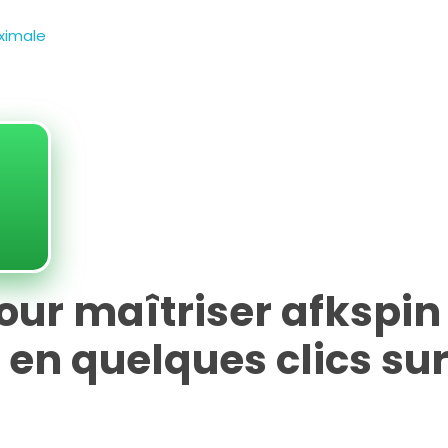
ximale
our maîtriser afkspin
 en quelques clics sur