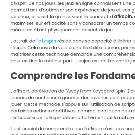
afkspin. De nos jours, les jeux en ligne connaissent une
permettant d'optimiser son expérience de jeu et ses g
de choix, et c'est là qu'intervient le concept d'
afkspin
,
maximiser leur efficacité sans y consacrer un temps co
même en étant physiquement absent du jeu.
L’attrait de l'
afkspin
réside dans sa capacité à libérer 
l'écran. Cela ouvre la voie à une flexibilité accrue, pe
maîtriser cette technique demande une compréhension
pour en tirer le meilleur parti. L’enjeu est de trouver le 
Comprendre les Fondamen
L'afkspin, abréviation de "Away From Keyboard Spin" (lo
joueurs de continuer à générer des revenus ou à progre
jouer. Cette méthode s'appuie sur l'utilisation de scrip
certaines actions répétitives, comme la rotation des ro
L’efficacité de l’afkspin dépend fortement de la natur
Il est crucial de comprendre que l'afkspin n'est pas un