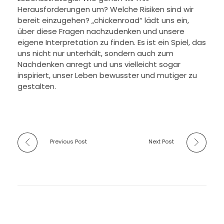
Herausforderungen um? Welche Risiken sind wir
bereit einzugehen? „chickenroad“ lädt uns ein,
über diese Fragen nachzudenken und unsere
eigene Interpretation zu finden. Es ist ein Spiel, das
uns nicht nur unterhält, sondern auch zum
Nachdenken anregt und uns vielleicht sogar
inspiriert, unser Leben bewusster und mutiger zu
gestalten.
Previous Post
Next Post