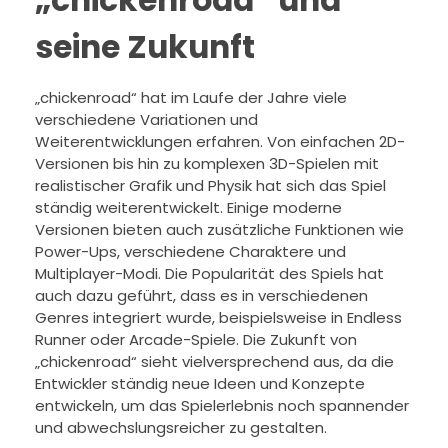
„chickenroad“ und
seine Zukunft
„chickenroad“ hat im Laufe der Jahre viele
verschiedene Variationen und
Weiterentwicklungen erfahren. Von einfachen 2D-
Versionen bis hin zu komplexen 3D-Spielen mit
realistischer Grafik und Physik hat sich das Spiel
ständig weiterentwickelt. Einige moderne
Versionen bieten auch zusätzliche Funktionen wie
Power-Ups, verschiedene Charaktere und
Multiplayer-Modi. Die Popularität des Spiels hat
auch dazu geführt, dass es in verschiedenen
Genres integriert wurde, beispielsweise in Endless
Runner oder Arcade-Spiele. Die Zukunft von
„chickenroad“ sieht vielversprechend aus, da die
Entwickler ständig neue Ideen und Konzepte
entwickeln, um das Spielerlebnis noch spannender
und abwechslungsreicher zu gestalten.