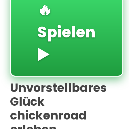
🔥
Spielen
▶️
Unvorstellbares
Glück
chickenroad