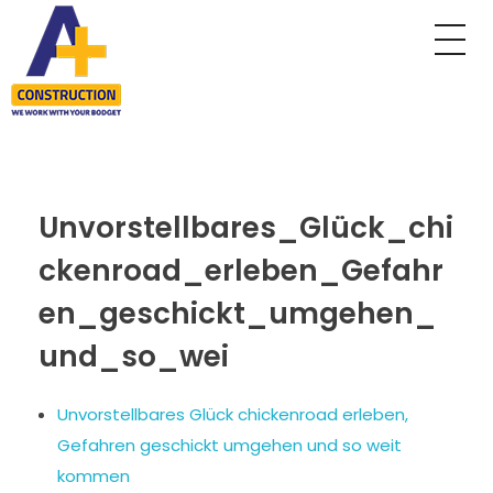
A Plus Construction
My WordPress Blog
Unvorstellbares_Glück_chi
ckenroad_erleben_Gefahr
en_geschickt_umgehen_
und_so_wei
Unvorstellbares Glück chickenroad erleben,
Gefahren geschickt umgehen und so weit
kommen