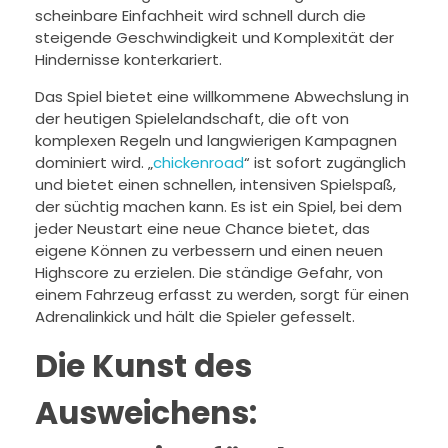
scheinbare Einfachheit wird schnell durch die
steigende Geschwindigkeit und Komplexität der
Hindernisse konterkariert.
Das Spiel bietet eine willkommene Abwechslung in
der heutigen Spielelandschaft, die oft von
komplexen Regeln und langwierigen Kampagnen
dominiert wird. „
chickenroad
“ ist sofort zugänglich
und bietet einen schnellen, intensiven Spielspaß,
der süchtig machen kann. Es ist ein Spiel, bei dem
jeder Neustart eine neue Chance bietet, das
eigene Können zu verbessern und einen neuen
Highscore zu erzielen. Die ständige Gefahr, von
einem Fahrzeug erfasst zu werden, sorgt für einen
Adrenalinkick und hält die Spieler gefesselt.
Die Kunst des
Ausweichens: