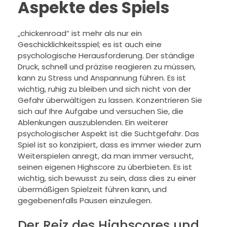
Aspekte des Spiels
„chickenroad“ ist mehr als nur ein
Geschicklichkeitsspiel; es ist auch eine
psychologische Herausforderung. Der ständige
Druck, schnell und präzise reagieren zu müssen,
kann zu Stress und Anspannung führen. Es ist
wichtig, ruhig zu bleiben und sich nicht von der
Gefahr überwältigen zu lassen. Konzentrieren Sie
sich auf Ihre Aufgabe und versuchen Sie, die
Ablenkungen auszublenden. Ein weiterer
psychologischer Aspekt ist die Suchtgefahr. Das
Spiel ist so konzipiert, dass es immer wieder zum
Weiterspielen anregt, da man immer versucht,
seinen eigenen Highscore zu überbieten. Es ist
wichtig, sich bewusst zu sein, dass dies zu einer
übermäßigen Spielzeit führen kann, und
gegebenenfalls Pausen einzulegen.
Der Reiz des Highscores und