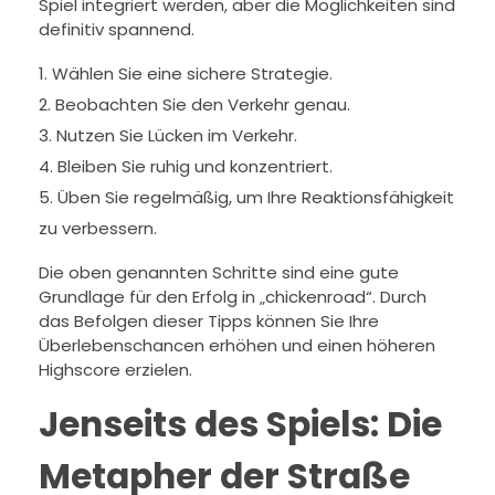
Spiel integriert werden, aber die Möglichkeiten sind
definitiv spannend.
Wählen Sie eine sichere Strategie.
Beobachten Sie den Verkehr genau.
Nutzen Sie Lücken im Verkehr.
Bleiben Sie ruhig und konzentriert.
Üben Sie regelmäßig, um Ihre Reaktionsfähigkeit
zu verbessern.
Die oben genannten Schritte sind eine gute
Grundlage für den Erfolg in „chickenroad“. Durch
das Befolgen dieser Tipps können Sie Ihre
Überlebenschancen erhöhen und einen höheren
Highscore erzielen.
Jenseits des Spiels: Die
Metapher der Straße