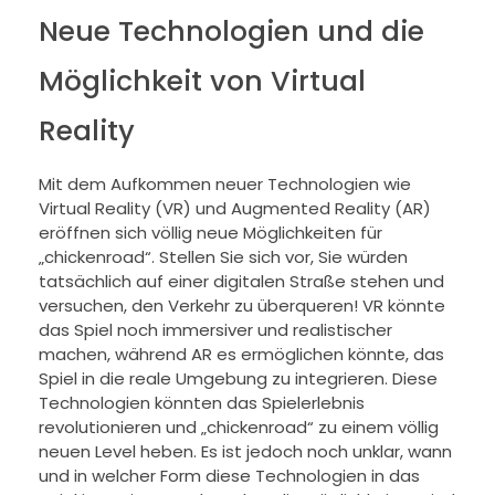
Neue Technologien und die
Möglichkeit von Virtual
Reality
Mit dem Aufkommen neuer Technologien wie
Virtual Reality (VR) und Augmented Reality (AR)
eröffnen sich völlig neue Möglichkeiten für
„chickenroad“. Stellen Sie sich vor, Sie würden
tatsächlich auf einer digitalen Straße stehen und
versuchen, den Verkehr zu überqueren! VR könnte
das Spiel noch immersiver und realistischer
machen, während AR es ermöglichen könnte, das
Spiel in die reale Umgebung zu integrieren. Diese
Technologien könnten das Spielerlebnis
revolutionieren und „chickenroad“ zu einem völlig
neuen Level heben. Es ist jedoch noch unklar, wann
und in welcher Form diese Technologien in das