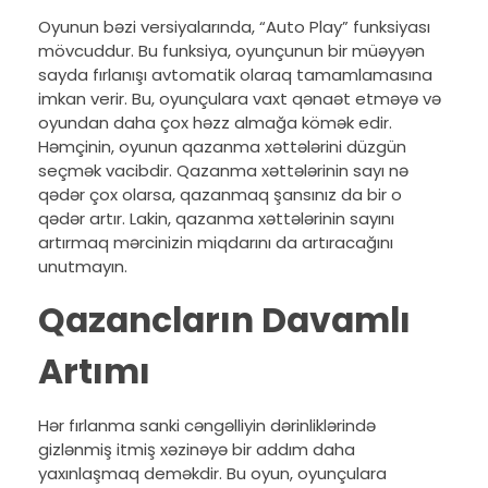
Oyunun bəzi versiyalarında, “Auto Play” funksiyası
mövcuddur. Bu funksiya, oyunçunun bir müəyyən
sayda fırlanışı avtomatik olaraq tamamlamasına
imkan verir. Bu, oyunçulara vaxt qənaət etməyə və
oyundan daha çox həzz almağa kömək edir.
Həmçinin, oyunun qazanma xəttələrini düzgün
seçmək vacibdir. Qazanma xəttələrinin sayı nə
qədər çox olarsa, qazanmaq şansınız da bir o
qədər artır. Lakin, qazanma xəttələrinin sayını
artırmaq mərcinizin miqdarını da artıracağını
unutmayın.
Qazancların Davamlı
Artımı
Hər fırlanma sanki cəngəlliyin dərinliklərində
gizlənmiş itmiş xəzinəyə bir addım daha
yaxınlaşmaq deməkdir. Bu oyun, oyunçulara