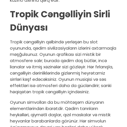
kazino axınına qərq edir.
Tropik Cəngəlliyin Sirli
Dünyası
Tropik cəngəlliyin qəlbində yerləşən bu slot
oyununda, qədim sivilizasiyaların izlərini axtarmaqla
məşğulsunuz. Oyunun qrafikası sizi mistik bir
atmosfere salır; burada qədim daş bütlər, incə
lianalar və itmiş xəzinələr sizi gözləyir. Hər fırlanışla,
cəngəlliyin dərinliklərində gizlənmiş heyrətamiz
sirrləri kəşf edəcəksiniz. Oyunun musiqisi və səs
effektləri isə atmosferi daha da gücləndirir; sanki
həqiqətən tropik cəngəlliyin içindəsiniz.
Oyunun simvolları da bu möhtəşəm dünyanın
elementlərindən ibarətdir. Qədim tanrıların
heykəlləri, qiymətli daşlar, qızıl maskalar və mistik
heyvanlar barabanlarda görünür. Hər simvolun