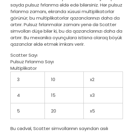
sayda pulsuz fırlanma əldə edə bilərsiniz. Hər pulsuz
fırlanma zamanı, ekranda xüsusi multiplikatorlar
görünür; bu multiplikatorlar qazanclarınızı daha da
artırır. Pulsuz fırlanmalar zamanı yenə də Scatter
simvolları düşə bilər ki, bu da qazanclarınızı daha da
artırır. Bu mexanika oyunçulara istisna olaraq böyük
qazanclar əldə etmək imkanı verir.
Scatter Sayı
Pulsuz Fırlanma Sayı
Multiplikator
3
10
x2
4
15
x3
5
20
x5
Bu cədvəl, Scatter simvollarının sayından asılı