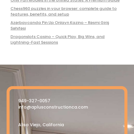
Only Fan Models in the United States: A Premium Guide
Chess960 puzzles in your browser: complete guide to
features, benefits, and setup
Azərbaycanda Pin Up Onlayn Kazino – Rəsmi Giriş
Səhifəsi
Dragonslots Casino – Quick Play, Big Wins, and
Lightning-Fast Sessions
949-327-0057
info@aplusconstructionca.com
Aliso Viejo, California