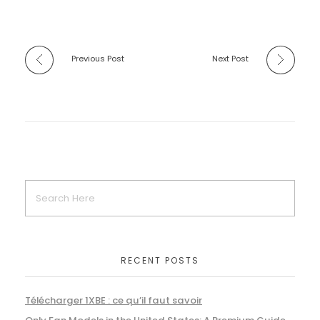
Previous Post
Next Post
RECENT POSTS
Télécharger 1XBE : ce qu’il faut savoir