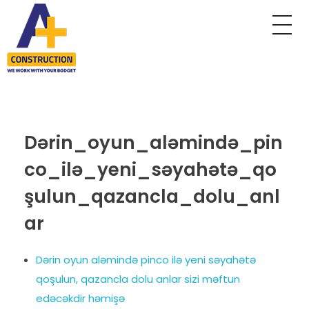
A Plus Construction
My WordPress Blog
Dərin_oyun_aləmində_pin
co_ilə_yeni_səyahətə_qo
şulun_qazancla_dolu_anl
ar
Dərin oyun aləmində pinco ilə yeni səyahətə
qoşulun, qazancla dolu anlar sizi məftun
edəcəkdir həmişə