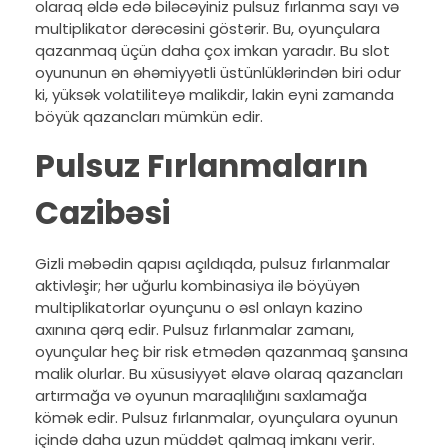
olaraq əldə edə biləcəyiniz pulsuz fırlanma sayı və
multiplikator dərəcəsini göstərir. Bu, oyunçulara
qazanmaq üçün daha çox imkan yaradır. Bu slot
oyununun ən əhəmiyyətli üstünlüklərindən biri odur
ki, yüksək volatiliteyə malikdir, lakin eyni zamanda
böyük qazancları mümkün edir.
Pulsuz Fırlanmaların
Cazibəsi
Gizli məbədin qapısı açıldıqda, pulsuz fırlanmalar
aktivləşir; hər uğurlu kombinasiya ilə böyüyən
multiplikatorlar oyunçunu o əsl onlayn kazino
axınına qərq edir. Pulsuz fırlanmalar zamanı,
oyunçular heç bir risk etmədən qazanmaq şansına
malik olurlar. Bu xüsusiyyət əlavə olaraq qazancları
artırmağa və oyunun maraqlılığını saxlamağa
kömək edir. Pulsuz fırlanmalar, oyunçulara oyunun
içində daha uzun müddət qalmaq imkanı verir.