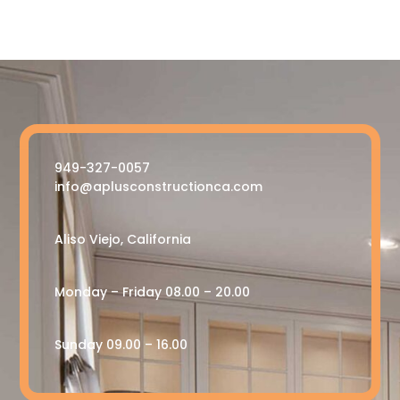
949-327-0057
info@aplusconstructionca.com
Aliso Viejo, California
Monday – Friday 08.00 – 20.00
Sunday 09.00 – 16.00