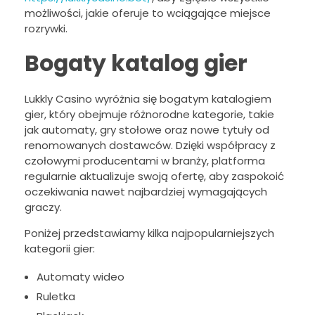
możliwości, jakie oferuje to wciągające miejsce
rozrywki.
Bogaty katalog gier
Lukkly Casino wyróżnia się bogatym katalogiem
gier, który obejmuje różnorodne kategorie, takie
jak automaty, gry stołowe oraz nowe tytuły od
renomowanych dostawców. Dzięki współpracy z
czołowymi producentami w branży, platforma
regularnie aktualizuje swoją ofertę, aby zaspokoić
oczekiwania nawet najbardziej wymagających
graczy.
Poniżej przedstawiamy kilka najpopularniejszych
kategorii gier:
Automaty wideo
Ruletka