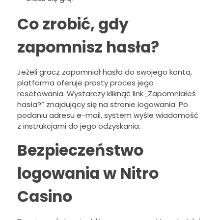
Co zrobić, gdy
zapomnisz hasła?
Jeżeli gracz zapomniał hasła do swojego konta,
platforma oferuje prosty proces jego
resetowania. Wystarczy kliknąć link „Zapomniałeś
hasła?” znajdujący się na stronie logowania. Po
podaniu adresu e-mail, system wyśle wiadomość
z instrukcjami do jego odzyskania.
Bezpieczeństwo
logowania w Nitro
Casino