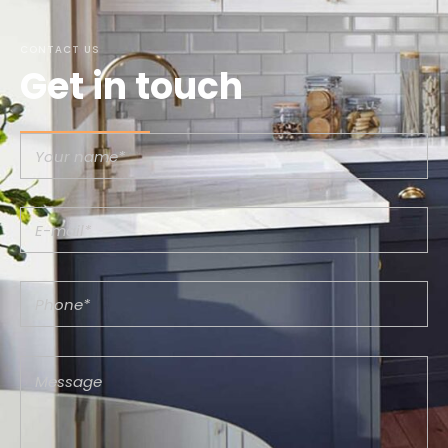
CONTACT US
Get in touch