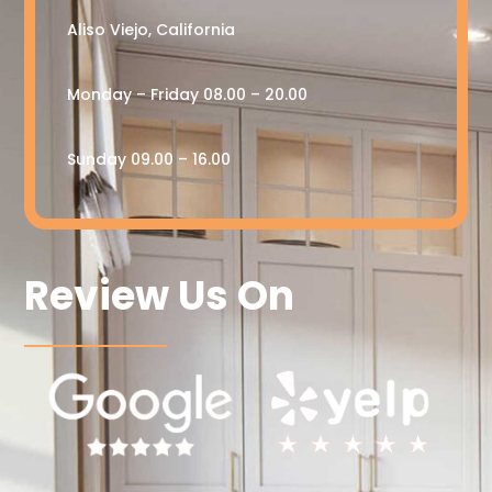
Aliso Viejo, California
Monday – Friday 08.00 – 20.00
Sunday 09.00 – 16.00
Review Us On