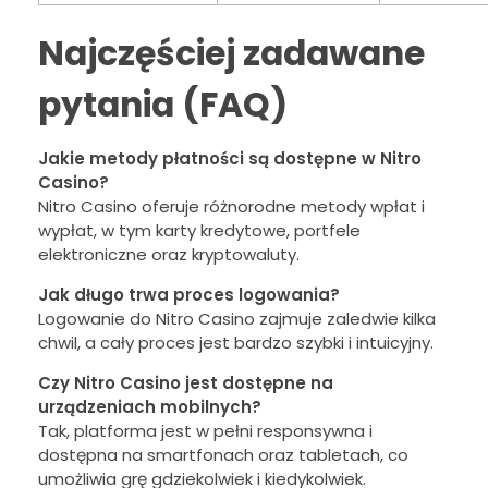
Najczęściej zadawane
pytania (FAQ)
Jakie metody płatności są dostępne w Nitro
Casino?
Nitro Casino oferuje różnorodne metody wpłat i
wypłat, w tym karty kredytowe, portfele
elektroniczne oraz kryptowaluty.
Jak długo trwa proces logowania?
Logowanie do Nitro Casino zajmuje zaledwie kilka
chwil, a cały proces jest bardzo szybki i intuicyjny.
Czy Nitro Casino jest dostępne na
urządzeniach mobilnych?
Tak, platforma jest w pełni responsywna i
dostępna na smartfonach oraz tabletach, co
umożliwia grę gdziekolwiek i kiedykolwiek.