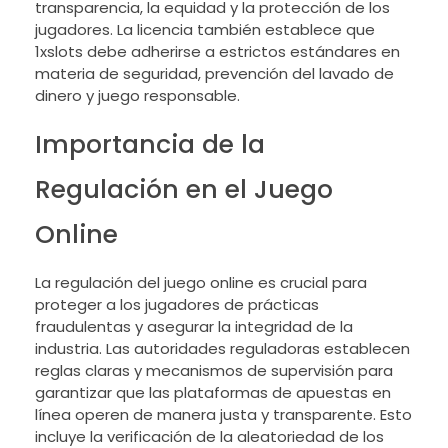
transparencia, la equidad y la protección de los
jugadores. La licencia también establece que
1xslots debe adherirse a estrictos estándares en
materia de seguridad, prevención del lavado de
dinero y juego responsable.
Importancia de la
Regulación en el Juego
Online
La regulación del juego online es crucial para
proteger a los jugadores de prácticas
fraudulentas y asegurar la integridad de la
industria. Las autoridades reguladoras establecen
reglas claras y mecanismos de supervisión para
garantizar que las plataformas de apuestas en
línea operen de manera justa y transparente. Esto
incluye la verificación de la aleatoriedad de los