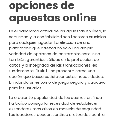
opciones de
apuestas online
En el panorama actual de las apuestas en línea, la
seguridad y la confiabilidad son factores cruciales
para cualquier jugador. La elección de una
plataforma que ofrezca no solo una amplia
variedad de opciones de entretenimiento, sino
también garantías sólidas en la protección de
datos y la integridad de las transacciones, es
fundamental.
1xslots
se presenta como una
opción que busca satisfacer estas necesidades,
brindando un entorno de juego seguro y atractivo
para los usuarios.
La creciente popularidad de los casinos en línea
ha traído consigo la necesidad de establecer
estándares más altos en materia de seguridad.
Los jugadores desean sentirse protegidos contra