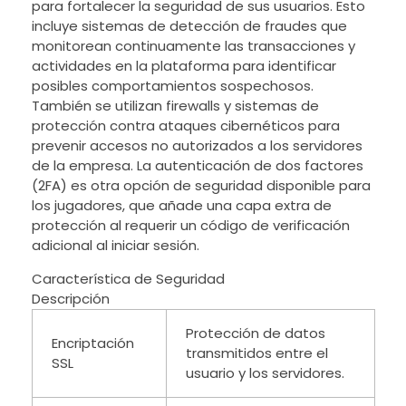
para fortalecer la seguridad de sus usuarios. Esto
incluye sistemas de detección de fraudes que
monitorean continuamente las transacciones y
actividades en la plataforma para identificar
posibles comportamientos sospechosos.
También se utilizan firewalls y sistemas de
protección contra ataques cibernéticos para
prevenir accesos no autorizados a los servidores
de la empresa. La autenticación de dos factores
(2FA) es otra opción de seguridad disponible para
los jugadores, que añade una capa extra de
protección al requerir un código de verificación
adicional al iniciar sesión.
Característica de Seguridad
Descripción
Protección de datos
Encriptación
transmitidos entre el
SSL
usuario y los servidores.