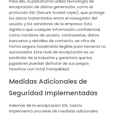
Para ello, la plataforma utiliza tecnología de
encriptación de última generación, como el
protocolo SSL (Secure Socket Layer), que protege
los datos transmitidos entre el navegador del
usuario y los servidores de la empresa. Esto
significa que cualquier información confidencial,
como nombres de usuario, contraseñas, datos
bancarios y detalles de contacto, se cifra de
forma segura, haciéndola ilegible para terceros no
autorizados. Este nivel de encriptación es un
estándar de la industria y garantiza que los
jugadores puedan disfrutar de sus juegos
favoritos con total tranquilidad.
Medidas Adicionales de
Seguridad Implementadas
Además de la encriptación SSL, 1xslots
implementa una serie de medidas adicionales