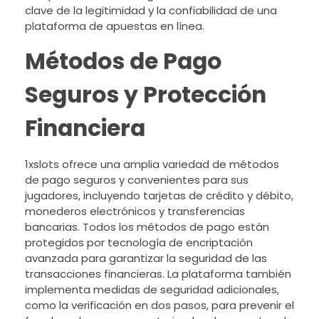
clave de la legitimidad y la confiabilidad de una
plataforma de apuestas en línea.
Métodos de Pago
Seguros y Protección
Financiera
1xslots ofrece una amplia variedad de métodos
de pago seguros y convenientes para sus
jugadores, incluyendo tarjetas de crédito y débito,
monederos electrónicos y transferencias
bancarias. Todos los métodos de pago están
protegidos por tecnología de encriptación
avanzada para garantizar la seguridad de las
transacciones financieras. La plataforma también
implementa medidas de seguridad adicionales,
como la verificación en dos pasos, para prevenir el