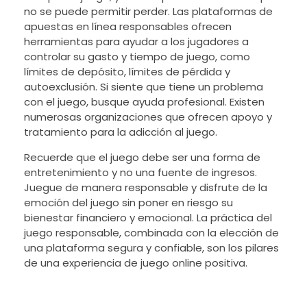
no se puede permitir perder. Las plataformas de
apuestas en línea responsables ofrecen
herramientas para ayudar a los jugadores a
controlar su gasto y tiempo de juego, como
límites de depósito, límites de pérdida y
autoexclusión. Si siente que tiene un problema
con el juego, busque ayuda profesional. Existen
numerosas organizaciones que ofrecen apoyo y
tratamiento para la adicción al juego.
Recuerde que el juego debe ser una forma de
entretenimiento y no una fuente de ingresos.
Juegue de manera responsable y disfrute de la
emoción del juego sin poner en riesgo su
bienestar financiero y emocional. La práctica del
juego responsable, combinada con la elección de
una plataforma segura y confiable, son los pilares
de una experiencia de juego online positiva.