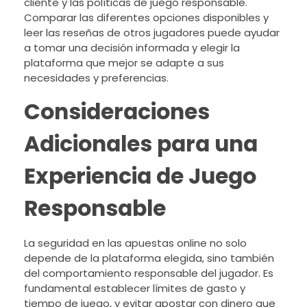
cliente y las políticas de juego responsable.
Comparar las diferentes opciones disponibles y
leer las reseñas de otros jugadores puede ayudar
a tomar una decisión informada y elegir la
plataforma que mejor se adapte a sus
necesidades y preferencias.
Consideraciones
Adicionales para una
Experiencia de Juego
Responsable
La seguridad en las apuestas online no solo
depende de la plataforma elegida, sino también
del comportamiento responsable del jugador. Es
fundamental establecer límites de gasto y
tiempo de juego, y evitar apostar con dinero que