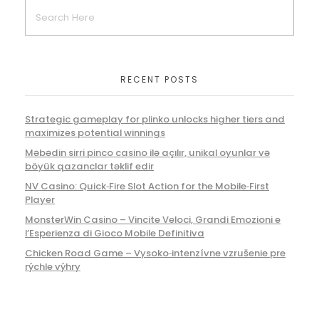
RECENT POSTS
Strategic gameplay for plinko unlocks higher tiers and
maximizes potential winnings
Məbədin sirri pinco casino ilə açılır, unikal oyunlar və
böyük qazanclar təklif edir
NV Casino: Quick‑Fire Slot Action for the Mobile‑First
Player
MonsterWin Casino – Vincite Veloci, Grandi Emozioni e
l’Esperienza di Gioco Mobile Definitiva
Chicken Road Game – Vysoko‑intenzívne vzrušenie pre
rýchle výhry