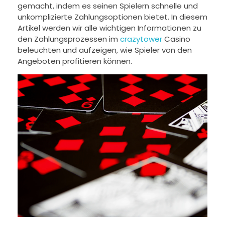
gemacht, indem es seinen Spielern schnelle und
unkomplizierte Zahlungsoptionen bietet. In diesem
Artikel werden wir alle wichtigen Informationen zu
den Zahlungsprozessen im
crazytower
Casino
beleuchten und aufzeigen, wie Spieler von den
Angeboten profitieren können.