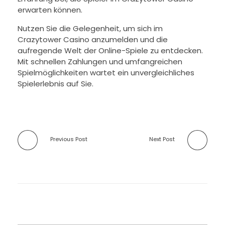
erwarten können.
Nutzen Sie die Gelegenheit, um sich im
Crazytower Casino anzumelden und die
aufregende Welt der Online-Spiele zu entdecken.
Mit schnellen Zahlungen und umfangreichen
Spielmöglichkeiten wartet ein unvergleichliches
Spielerlebnis auf Sie.
Previous Post
Next Post