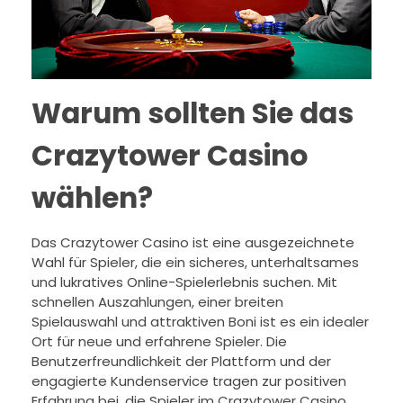
Warum sollten Sie das
Crazytower Casino
wählen?
Das Crazytower Casino ist eine ausgezeichnete
Wahl für Spieler, die ein sicheres, unterhaltsames
und lukratives Online-Spielerlebnis suchen. Mit
schnellen Auszahlungen, einer breiten
Spielauswahl und attraktiven Boni ist es ein idealer
Ort für neue und erfahrene Spieler. Die
Benutzerfreundlichkeit der Plattform und der
engagierte Kundenservice tragen zur positiven
Erfahrung bei, die Spieler im Crazytower Casino