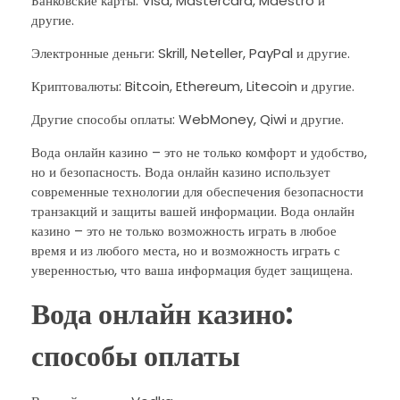
Банковские карты: Visa, Mastercard, Maestro и
другие.
Электронные деньги: Skrill, Neteller, PayPal и другие.
Криптовалюты: Bitcoin, Ethereum, Litecoin и другие.
Другие способы оплаты: WebMoney, Qiwi и другие.
Вода онлайн казино – это не только комфорт и удобство,
но и безопасность. Вода онлайн казино использует
современные технологии для обеспечения безопасности
транзакций и защиты вашей информации. Вода онлайн
казино – это не только возможность играть в любое
время и из любого места, но и возможность играть с
уверенностью, что ваша информация будет защищена.
Вода онлайн казино:
способы оплаты