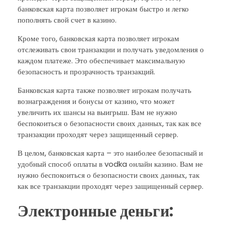
банковская карта позволяет игрокам быстро и легко
пополнять свой счет в казино.
Кроме того, банковская карта позволяет игрокам
отслеживать свои транзакции и получать уведомления о
каждом платеже. Это обеспечивает максимальную
безопасность и прозрачность транзакций.
Банковская карта также позволяет игрокам получать
вознаграждения и бонусы от казино, что может
увеличить их шансы на выигрыш. Вам не нужно
беспокоиться о безопасности своих данных, так как все
транзакции проходят через защищенный сервер.
В целом, банковская карта – это наиболее безопасный и
удобный способ оплаты в vodka онлайн казино. Вам не
нужно беспокоиться о безопасности своих данных, так
как все транзакции проходят через защищенный сервер.
Электронные деньги: