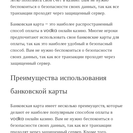
беспокоиться о безопасности своих данных, так как все
транзакции проходят через защищенный сервер.
Банковская карта – это наиболее распространенный
способ оплаты в vodka онлайн казино. Многие игроки
предпочитают использовать свои банковские карты для
оплаты, так как это наиболее удобный и безопасный
способ. Вам не нужно беспокоиться о безопасности
своих данных, так как все транзакции проходят через
защищенный сервер.
Преимущества использования
банковской карты
Банковская карта имеет несколько преимуществ, которые
делают ее наиболее популярным способом оплаты в
vodka онлайн казино. Вам не нужно беспокоиться о
безопасности своих данных, так как все транзакции
проходят через защищенный сервер. Кроме того,