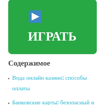
ИГРАТЬ
Содержимое
Вода онлайн казино: способы
оплаты
Банковские карты: безопасный и