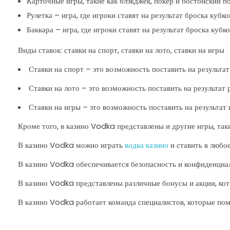
Карточные игры, такие как блэкджек, покер и бостонский п
Рулетка – игра, где игроки ставят на результат броска кубко
Баккара – игра, где игроки ставят на результат броска кубко
Виды ставок: ставки на спорт, ставки на лото, ставки на игры
Ставки на спорт – это возможность поставить на результ
Ставки на лото – это возможность поставить на результат
Ставки на игры – это возможность поставить на результат 
Кроме того, в казино Vodka представлены и другие игры, таки
В казино Vodka можно играть
водка казино
и ставить в любо
В казино Vodka обеспечивается безопасность и конфиденциаль
В казино Vodka представлены различные бонусы и акции, ко
В казино Vodka работает команда специалистов, которые пом