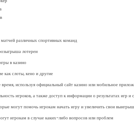
окер
в
в
ат матчей различных спортивных команд
 розыгрыша лотереи
игры в казино
е как слоты, кено и другие
е время, используя официальный сайт казино или мобильное прило
ность игроков, а также доступ к информации о результатах игр и 
торые могут помочь игрокам начать игру и увеличить свои выигры
огут игрокам в случае каких-либо вопросов или проблем