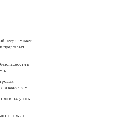
ный ресурс может
й предлагает
 безопасности и
ми.
игровых
ю и качеством.
ытом и получать
анты игры, а