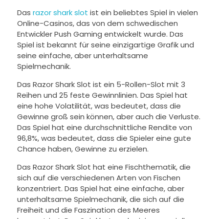
Das
razor shark slot
ist ein beliebtes Spiel in vielen
Online-Casinos, das von dem schwedischen
Entwickler Push Gaming entwickelt wurde. Das
Spiel ist bekannt für seine einzigartige Grafik und
seine einfache, aber unterhaltsame
Spielmechanik.
Das Razor Shark Slot ist ein 5-Rollen-Slot mit 3
Reihen und 25 feste Gewinnlinien. Das Spiel hat
eine hohe Volatilität, was bedeutet, dass die
Gewinne groß sein können, aber auch die Verluste.
Das Spiel hat eine durchschnittliche Rendite von
96,8%, was bedeutet, dass die Spieler eine gute
Chance haben, Gewinne zu erzielen.
Das Razor Shark Slot hat eine Fischthematik, die
sich auf die verschiedenen Arten von Fischen
konzentriert. Das Spiel hat eine einfache, aber
unterhaltsame Spielmechanik, die sich auf die
Freiheit und die Faszination des Meeres