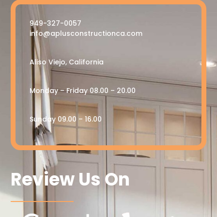
949-327-0057
info@aplusconstructionca.com
Aliso Viejo, California
Monday – Friday 08.00 – 20.00
Sunday 09.00 – 16.00
Review Us On