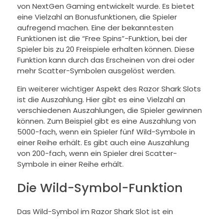
von NextGen Gaming entwickelt wurde. Es bietet
eine Vielzahl an Bonusfunktionen, die Spieler
aufregend machen. Eine der bekanntesten
Funktionen ist die “Free Spins”-Funktion, bei der
Spieler bis zu 20 Freispiele erhalten können. Diese
Funktion kann durch das Erscheinen von drei oder
mehr Scatter-Symbolen ausgelöst werden.
Ein weiterer wichtiger Aspekt des Razor Shark Slots
ist die Auszahlung. Hier gibt es eine Vielzahl an
verschiedenen Auszahlungen, die Spieler gewinnen
können. Zum Beispiel gibt es eine Auszahlung von
5000-fach, wenn ein Spieler fünf Wild-Symbole in
einer Reihe erhält. Es gibt auch eine Auszahlung
von 200-fach, wenn ein Spieler drei Scatter-
Symbole in einer Reihe erhält.
Die Wild-Symbol-Funktion
Das Wild-Symbol im Razor Shark Slot ist ein