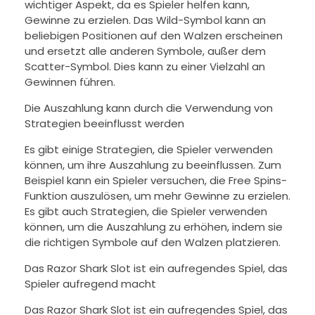
wichtiger Aspekt, da es Spieler helfen kann,
Gewinne zu erzielen. Das Wild-Symbol kann an
beliebigen Positionen auf den Walzen erscheinen
und ersetzt alle anderen Symbole, außer dem
Scatter-Symbol. Dies kann zu einer Vielzahl an
Gewinnen führen.
Die Auszahlung kann durch die Verwendung von
Strategien beeinflusst werden
Es gibt einige Strategien, die Spieler verwenden
können, um ihre Auszahlung zu beeinflussen. Zum
Beispiel kann ein Spieler versuchen, die Free Spins-
Funktion auszulösen, um mehr Gewinne zu erzielen.
Es gibt auch Strategien, die Spieler verwenden
können, um die Auszahlung zu erhöhen, indem sie
die richtigen Symbole auf den Walzen platzieren.
Das Razor Shark Slot ist ein aufregendes Spiel, das
Spieler aufregend macht
Das Razor Shark Slot ist ein aufregendes Spiel, das