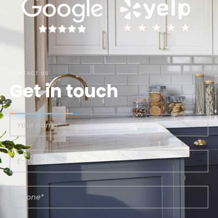
CONTACT US
Get in touch