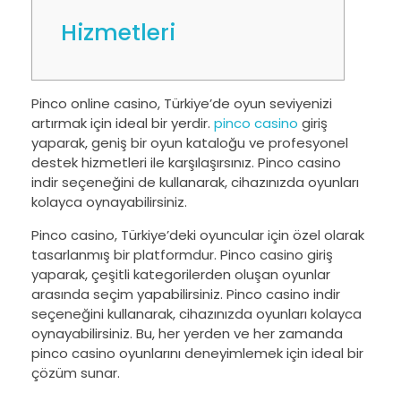
Hizmetleri
Pinco online casino, Türkiye’de oyun seviyenizi
artırmak için ideal bir yerdir.
pinco casino
giriş
yaparak, geniş bir oyun kataloğu ve profesyonel
destek hizmetleri ile karşılaşırsınız. Pinco casino
indir seçeneğini de kullanarak, cihazınızda oyunları
kolayca oynayabilirsiniz.
Pinco casino, Türkiye’deki oyuncular için özel olarak
tasarlanmış bir platformdur. Pinco casino giriş
yaparak, çeşitli kategorilerden oluşan oyunlar
arasında seçim yapabilirsiniz. Pinco casino indir
seçeneğini kullanarak, cihazınızda oyunları kolayca
oynayabilirsiniz. Bu, her yerden ve her zamanda
pinco casino oyunlarını deneyimlemek için ideal bir
çözüm sunar.