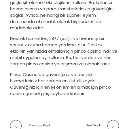
güçlü şifreleme teknolojilerini kullanır. Bu, kullanıcı
hesaplarınızın ve para transferlerinizin güvenliğini
sağlar. Ayrıca, herhangi bir şüpheli eylem
durumunda otomatik olarak bilgilendirilir ve
müdahale eder.
Destek hizmetleri, 24/7 çalışır ve herhangi bir
sorunuz olursa hemen yardımcı olur. Destek
ekibinin yanınızda olmaları için pinco casino indir ve
mobil uygulamayı kullanın. Bu, her yerden ve her
zaman pinco casino’ya erişmenize olanak tanır.
Pinco Casino’da güvenliğiniz ve destek
hizmetleriniz her zaman en üst düzeyde.
Güvenliğiniz için en iyi önlemleri almak için pinco
casino güncel giriş sayfasını kullanın.
Previous Post
Next Post