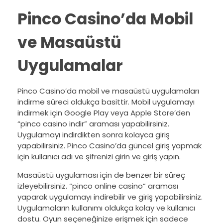
Pinco Casino’da Mobil
ve Masaüstü
Uygulamalar
Pinco Casino’da mobil ve masaüstü uygulamaları
indirme süreci oldukça basittir. Mobil uygulamayı
indirmek için Google Play veya Apple Store’den
“pinco casino indir” araması yapabilirsiniz.
Uygulamayı indirdikten sonra kolayca giriş
yapabilirsiniz. Pinco Casino’da güncel giriş yapmak
için kullanıcı adı ve şifrenizi girin ve giriş yapın.
Masaüstü uygulaması için de benzer bir süreç
izleyebilirsiniz. “pinco online casino” araması
yaparak uygulamayı indirebilir ve giriş yapabilirsiniz.
Uygulamaların kullanımı oldukça kolay ve kullanıcı
dostu. Oyun seçeneğinize erişmek için sadece