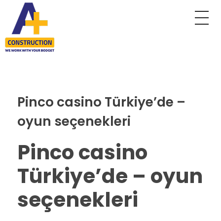
A Plus Construction
My WordPress Blog
Pinco casino Türkiye’de –
oyun seçenekleri
Pinco casino
Türkiye’de – oyun
seçenekleri