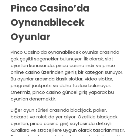
Pinco Casino’da
Oynanabilecek
Oyunlar
Pinco Casino’da oynanabilecek oyunlar arasında
çok çeşitli seçenekler bulunuyor. İlk olarak, slot
oyunları konusunda, pinco casino indir ve pinco
online casino üzerinden geniş bir kategori sunuyor.
Bu oyunlar arasında klasik slotlar, video slotlar,
progresif jackpots ve daha fazlası bulunuyor.
Önerimiz, pinco casino güncel giriş yaparak bu
oyunları denemektir.
Diğer oyun türleri arasında blackjack, poker,
bakarat ve rolet de yer alıyor. Özellikle blackjack
oyunları, pinco casino giriş sayfasında detaylı
kurallara ve stratejilere uygun olarak tasarlanmıştır.