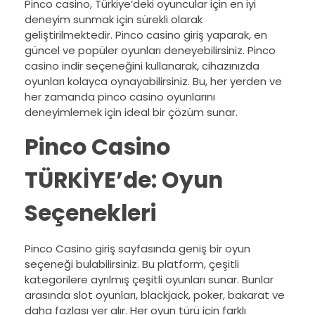
Pinco casino, Türkiye’deki oyuncular için en iyi
deneyim sunmak için sürekli olarak
geliştirilmektedir. Pinco casino giriş yaparak, en
güncel ve popüler oyunları deneyebilirsiniz. Pinco
casino indir seçeneğini kullanarak, cihazınızda
oyunları kolayca oynayabilirsiniz. Bu, her yerden ve
her zamanda pinco casino oyunlarını
deneyimlemek için ideal bir çözüm sunar.
Pinco Casino
TÜRKİYE’de: Oyun
Seçenekleri
Pinco Casino giriş sayfasında geniş bir oyun
seçeneği bulabilirsiniz. Bu platform, çeşitli
kategorilere ayrılmış çeşitli oyunları sunar. Bunlar
arasında slot oyunları, blackjack, poker, bakarat ve
daha fazlası yer alır. Her oyun türü için farklı