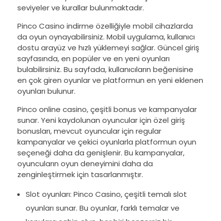
seviyeler ve kurallar bulunmaktadır.
Pinco Casino indirme özelliğiyle mobil cihazlarda
da oyun oynayabilirsiniz. Mobil uygulama, kullanıcı
dostu arayüz ve hızlı yüklemeyi sağlar. Güncel giriş
sayfasında, en popüler ve en yeni oyunları
bulabilirsiniz. Bu sayfada, kullanıcıların beğenisine
en çok giren oyunlar ve platformun en yeni eklenen
oyunları bulunur.
Pinco online casino, çeşitli bonus ve kampanyalar
sunar. Yeni kaydolunan oyuncular için özel giriş
bonusları, mevcut oyuncular için regular
kampanyalar ve çekici oyunlarla platformun oyun
seçeneği daha da genişlenir. Bu kampanyalar,
oyuncuların oyun deneyimini daha da
zenginleştirmek için tasarlanmıştır.
Slot oyunları: Pinco Casino, çeşitli temalı slot
oyunları sunar. Bu oyunlar, farklı temalar ve