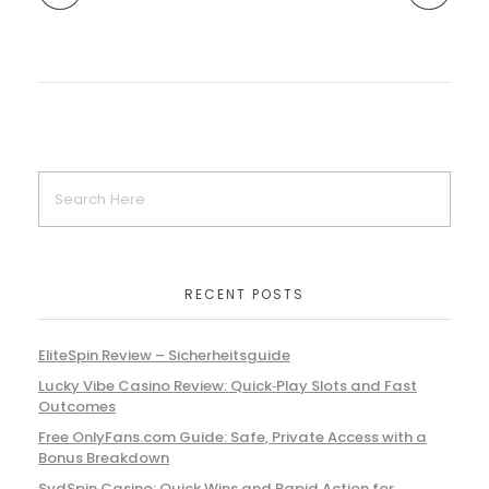
RECENT POSTS
EliteSpin Review – Sicherheitsguide
Lucky Vibe Casino Review: Quick‑Play Slots and Fast
Outcomes
Free OnlyFans.com Guide: Safe, Private Access with a
Bonus Breakdown
SydSpin Casino: Quick Wins and Rapid Action for