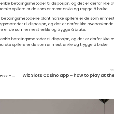
og enkle betalingsmetoder til disposjon, og det er derfor ikke
ske spillere er de som er mest enkle og trygge å bruke.
 betalingsmetodene blant norske spillere er de som er mest
lingsmetoder til disposjon, og det er derfor ikke overraskend
e er de som er mest enkle og trygge å bruke.
og enkle betalingsmetoder til disposjon, og det er derfor ikke
ske spillere er de som er mest enkle og trygge å bruke.
Nex
Мостбет официальный сайт и зеркало рабочее – вход в БК Mostbet