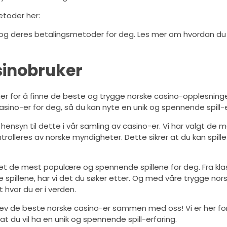
toder her:
og deres betalingsmetoder for deg. Les mer om hvordan du k
sinobruker
her for å finne de beste og trygge norske casino-opplesninger
o-er for deg, så du kan nyte en unik og spennende spill-e
t hensyn til dette i vår samling av casino-er. Vi har valgt d
trolleres av norske myndigheter. Dette sikrer at du kan spill
amlet de mest populære og spennende spillene for deg. Fra klas
 spillene, har vi det du søker etter. Og med våre trygge nor
 hvor du er i verden.
v de beste norske casino-er sammen med oss! Vi er her for
 at du vil ha en unik og spennende spill-erfaring.