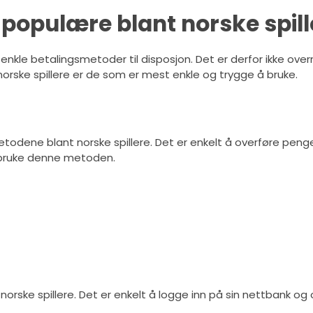
populære blant norske spill
g enkle betalingsmetoder til disposjon. Det er derfor ikke ove
ske spillere er de som er mest enkle og trygge å bruke.
dene blant norske spillere. Det er enkelt å overføre penger
å bruke denne metoden.
ske spillere. Det er enkelt å logge inn på sin nettbank og 