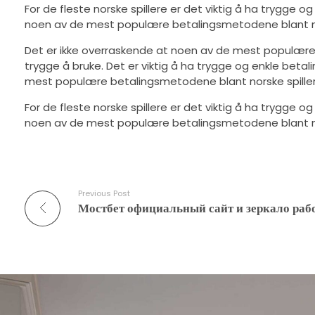
For de fleste norske spillere er det viktig å ha trygge 
noen av de mest populære betalingsmetodene blant nor
Det er ikke overraskende at noen av de mest populære
trygge å bruke. Det er viktig å ha trygge og enkle beta
mest populære betalingsmetodene blant norske spiller
For de fleste norske spillere er det viktig å ha trygge 
noen av de mest populære betalingsmetodene blant nor
Previous Post