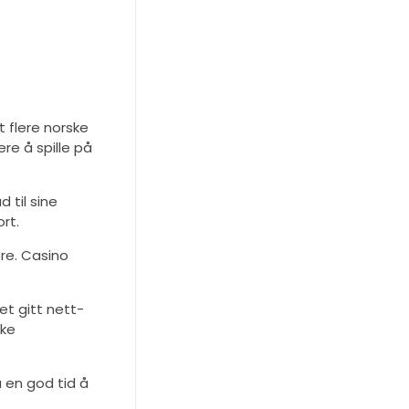
t flere norske
re å spille på
 til sine
rt.
ere. Casino
 et gitt nett-
ske
 en god tid å