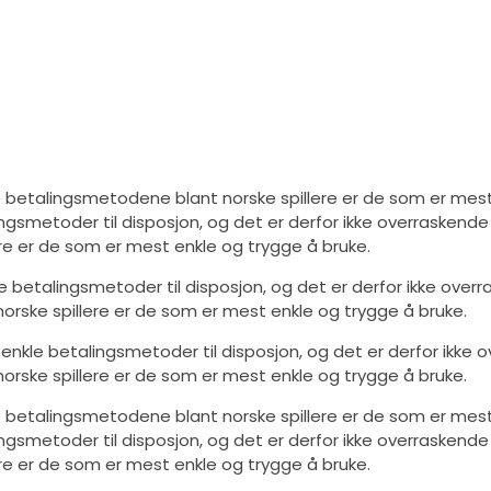
 betalingsmetodene blant norske spillere er de som er mest
lingsmetoder til disposjon, og det er derfor ikke overraskend
e er de som er mest enkle og trygge å bruke.
kle betalingsmetoder til disposjon, og det er derfor ikke over
ske spillere er de som er mest enkle og trygge å bruke.
og enkle betalingsmetoder til disposjon, og det er derfor ikke
ske spillere er de som er mest enkle og trygge å bruke.
 betalingsmetodene blant norske spillere er de som er mest
lingsmetoder til disposjon, og det er derfor ikke overraskend
e er de som er mest enkle og trygge å bruke.