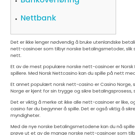
Nettbank
Det er ikke lenger nødvendig å bruke utenlandske betali
nett-casinoer som tilbyr norske betalingsmetoder, slik so
nett.
Et av de mest populære norske nett-casinoer er Norsk Nett
spillere. Med Norsk Nettcasino kan du spille på nett me
Et annet populært norsk nett-casino er Casino Norge, som 
Norge er kjent for sin trygge og sikre betalingsprosess,
Det er viktig å merke at ikke alle nett-casinoer er like, 
casino før du begynner å spille. Det er også viktig å sik
myndigheter.
Med de nye norske betalingsmetodene kan du nå spille 
prøve ut et av de mange norske nett-casinoer som til