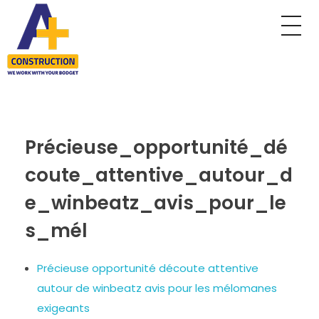
A Plus Construction
My WordPress Blog
Précieuse_opportunité_dé
coute_attentive_autour_d
e_winbeatz_avis_pour_le
s_mél
Précieuse opportunité découte attentive
autour de winbeatz avis pour les mélomanes
exigeants