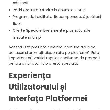
existenți.
Rotiri Gratuite: Oferite la anumite sloturi.
Program de Loialitate: Recompensează jucătorii
fideli.
Oferte Speciale: Evenimente promoționale
limitate în timp.
Acestă listă prezintă cele mai comune tipuri de
bonusuri și promoții disponibile pe platformă. Este
important să verifici regulat secțiunea de promoții
pentru a nu rata nicio ofertă specială.
Experiența
Utilizatorului și
Interfața Platformei