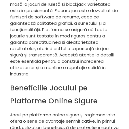
masă la jocuri de ruletă și blackjack, varietatea
este impresionantă. Fiecare joc este dezvoltat de
furnizori de software de renume, ceea ce
garantează calitatea graficii, a sunetului și a
funcționalității. Platforma se asigură că toate
jocurile sunt testate în mod riguros pentru a
garanta corectitudinea și aleatorietatea
rezultatelor, oferind astfel o experiență de joc
sigură și transparentă. Această atenție la detalii
este esențială pentru a construi încrederea
utilizatorilor și a menține o reputație solidă în
industrie.
Beneficiile Jocului pe
Platforme Online Sigure
Jocul pe platforme online sigure și reglementate
oferă o serie de avantaje semnificative. În primul
rând, utilizatorii beneficiază de protecție împotriva