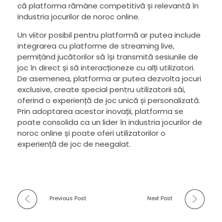
că platforma rămâne competitivă și relevantă în
industria jocurilor de noroc online.
Un viitor posibil pentru platformă ar putea include
integrarea cu platforme de streaming live,
permițând jucătorilor să își transmită sesiunile de
joc în direct și să interacționeze cu alți utilizatori.
De asemenea, platforma ar putea dezvolta jocuri
exclusive, create special pentru utilizatorii săi,
oferind o experiență de joc unică și personalizată.
Prin adoptarea acestor inovații, platforma se
poate consolida ca un lider în industria jocurilor de
noroc online și poate oferi utilizatorilor o
experiență de joc de neegalat.
Previous Post
Next Post