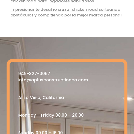
chicken road para jogadores habilidosos
Impresionante desafío cruzar chicken road sorteando
obstáculos y compitiendo por la mejor marca personal
949-327-0057
info@aplusconstructionca.com
Aliso Viejo, California
Monday – Friday 08.00 – 20.00
Sunday 09.00 – 16.00