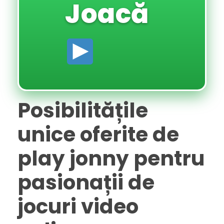
Joacă
Posibilitățile
unice oferite de
play jonny pentru
pasionații de
jocuri video