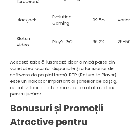
Europeană
Evolution
Blackjack
99.5%
Variab
Gaming
Sloturi
Play'n GO
96.2%
25-5
Video
Această tabelă ilustrează doar o mică parte din
varietatea jocurilor disponibile și a furnizorilor de
software de pe platformă. RTP (Return to Player)
este un indicator important al șanselor de câștig,
cu cât valoarea este mai mare, cu atât mai bine
pentru jucător.
Bonusuri și Promoții
Atractive pentru