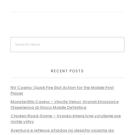
RECENT POSTS
NV Casino: Quick‑Fire Slot Action for the Mobile‑First
Player
MonsterWin Casino – Vincite Veloci, Grandi Emozioni e
l’Esperienza di Gioco Mobile Definitiva
Chicken Road Game – Vysoko‑intenzívne vzrušenie pre
rýchle výhry
Aventura e reflexos afiados no desafio viciante do