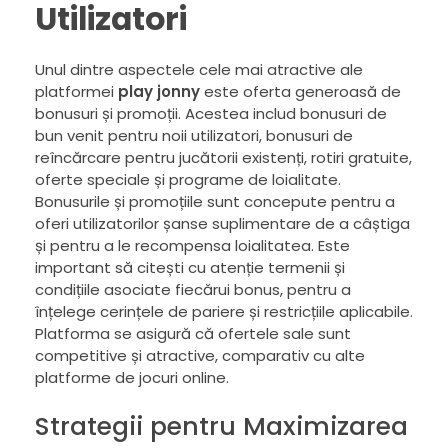
Utilizatori
Unul dintre aspectele cele mai atractive ale
platformei
play jonny
este oferta generoasă de
bonusuri și promoții. Acestea includ bonusuri de
bun venit pentru noii utilizatori, bonusuri de
reîncărcare pentru jucătorii existenți, rotiri gratuite,
oferte speciale și programe de loialitate.
Bonusurile și promoțiile sunt concepute pentru a
oferi utilizatorilor șanse suplimentare de a câștiga
și pentru a le recompensa loialitatea. Este
important să citești cu atenție termenii și
condițiile asociate fiecărui bonus, pentru a
înțelege cerințele de pariere și restricțiile aplicabile.
Platforma se asigură că ofertele sale sunt
competitive și atractive, comparativ cu alte
platforme de jocuri online.
Strategii pentru Maximizarea