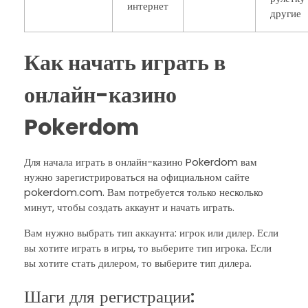
интернет
другие
Как начать играть в
онлайн-казино
Pokerdom
Для начала играть в онлайн-казино Pokerdom вам
нужно зарегистрироваться на официальном сайте
pokerdom.com. Вам потребуется только несколько
минут, чтобы создать аккаунт и начать играть.
Вам нужно выбрать тип аккаунта: игрок или дилер. Если
вы хотите играть в игры, то выберите тип игрока. Если
вы хотите стать дилером, то выберите тип дилера.
Шаги для регистрации: