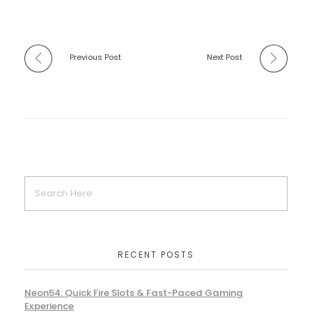
Previous Post
Next Post
RECENT POSTS
Neon54: Quick Fire Slots & Fast-Paced Gaming
Experience