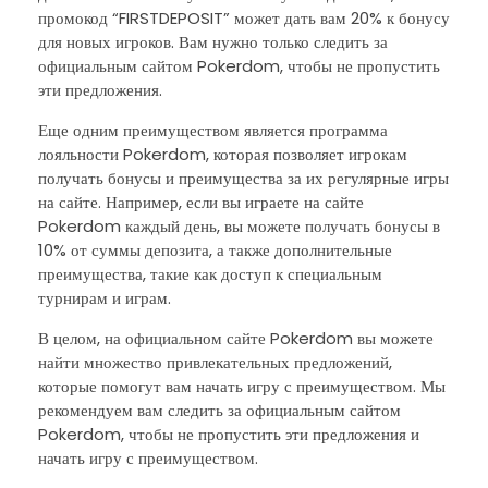
промокод “FIRSTDEPOSIT” может дать вам 20% к бонусу
для новых игроков. Вам нужно только следить за
официальным сайтом Pokerdom, чтобы не пропустить
эти предложения.
Еще одним преимуществом является программа
лояльности Pokerdom, которая позволяет игрокам
получать бонусы и преимущества за их регулярные игры
на сайте. Например, если вы играете на сайте
Pokerdom каждый день, вы можете получать бонусы в
10% от суммы депозита, а также дополнительные
преимущества, такие как доступ к специальным
турнирам и играм.
В целом, на официальном сайте Pokerdom вы можете
найти множество привлекательных предложений,
которые помогут вам начать игру с преимуществом. Мы
рекомендуем вам следить за официальным сайтом
Pokerdom, чтобы не пропустить эти предложения и
начать игру с преимуществом.