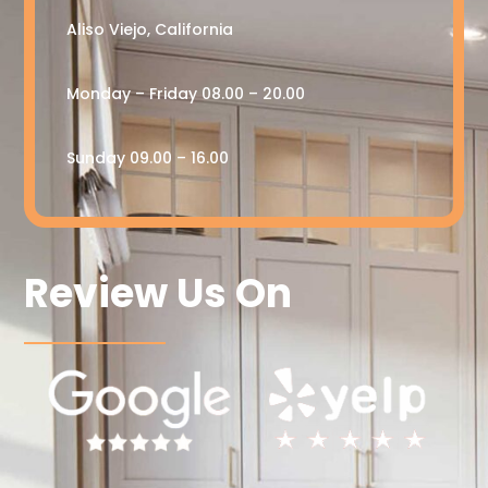
Aliso Viejo, California
Monday – Friday 08.00 – 20.00
Sunday 09.00 – 16.00
Review Us On