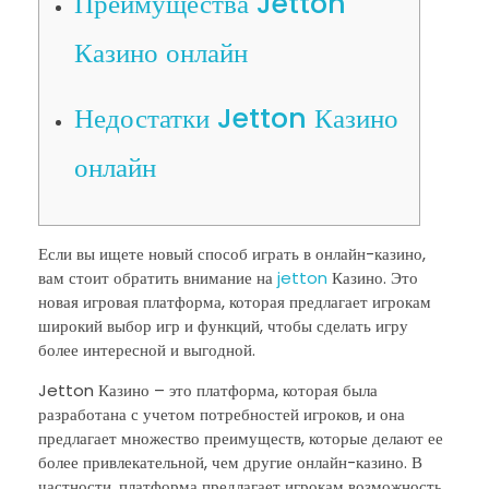
Преимущества Jetton
Казино онлайн
Недостатки Jetton Казино
онлайн
Если вы ищете новый способ играть в онлайн-казино,
вам стоит обратить внимание на
jetton
Казино. Это
новая игровая платформа, которая предлагает игрокам
широкий выбор игр и функций, чтобы сделать игру
более интересной и выгодной.
Jetton Казино – это платформа, которая была
разработана с учетом потребностей игроков, и она
предлагает множество преимуществ, которые делают ее
более привлекательной, чем другие онлайн-казино. В
частности, платформа предлагает игрокам возможность