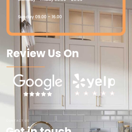
Sunday 09.00 – 16.00
Review Us On
CONTACT US
Get in touch