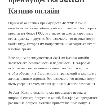
Казино онлайн
Одним из основных преимуществ Jetton Казино
онлайн является его обширный ассортим иг. Платформа
предлагает более 1 000 игр, включая слоты, карточные
игры, рулетку и другие. Это означает, что игроки могут
найти игру, которая им понравится, и насладиться игрой
в любое время.
Еще одним преимуществом Jetton Казино онлайн
является его безопасность и надежность. Платформа
использует современные технологии безопасности,
чтобы обеспечить безопасность транзакций и защищать
личные данные игроков. Это означает, что игроки могут
быть уверены в том, что их данные и деньги безопасны.
Jetton Казино онлайн также предлагает игрокам
широкий спектр бонусов и акций. Платформа предлагает
различные бонусы, включая приветственные бонусы,