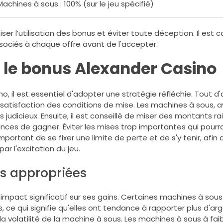
Machines à sous : 100% (sur le jeu spécifié)
l’utilisation des bonus et éviter toute déception. Il est co
ssociés à chaque offre avant de l'accepter.
 le bonus Alexander Casino
 il est essentiel d'adopter une stratégie réfléchie. Tout d'a
la satisfaction des conditions de mise. Les machines à sous, a
s judicieux. Ensuite, il est conseillé de miser des montants r
ces de gagner. Éviter les mises trop importantes qui pourra
 important de se fixer une limite de perte et de s'y tenir, afin
r l'excitation du jeu.
us appropriées
mpact significatif sur ses gains. Certaines machines à sous
, ce qui signifie qu'elles ont tendance à rapporter plus d'arg
 volatilité de la machine à sous. Les machines à sous à faibl