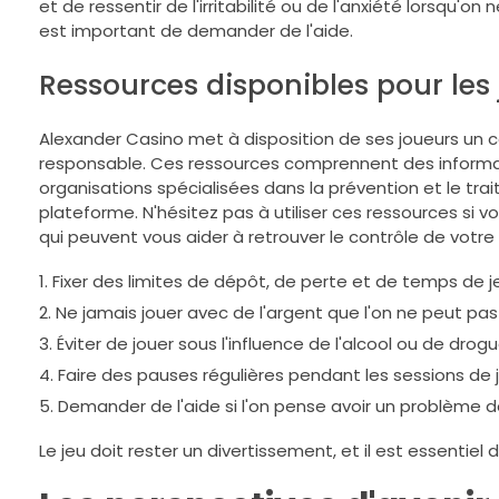
et de ressentir de l'irritabilité ou de l'anxiété lorsqu'on
est important de demander de l'aide.
Ressources disponibles pour les
Alexander Casino met à disposition de ses joueurs un c
responsable. Ces ressources comprennent des information
organisations spécialisées dans la prévention et le trait
plateforme. N'hésitez pas à utiliser ces ressources si 
qui peuvent vous aider à retrouver le contrôle de votre
Fixer des limites de dépôt, de perte et de temps de j
Ne jamais jouer avec de l'argent que l'on ne peut pa
Éviter de jouer sous l'influence de l'alcool ou de drogu
Faire des pauses régulières pendant les sessions de j
Demander de l'aide si l'on pense avoir un problème de
Le jeu doit rester un divertissement, et il est essentie