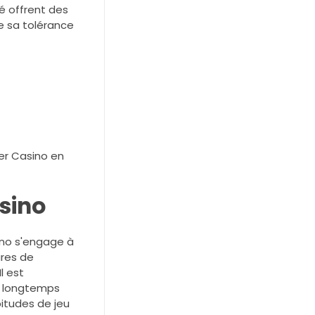
é offrent des
e sa tolérance
er Casino en
sino
ino s'engage à
ures de
l est
us longtemps
itudes de jeu