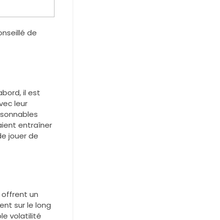
nseillé de
bord, il est
vec leur
aisonnables
ient entraîner
 de jouer de
 offrent un
ent sur le long
e volatilité