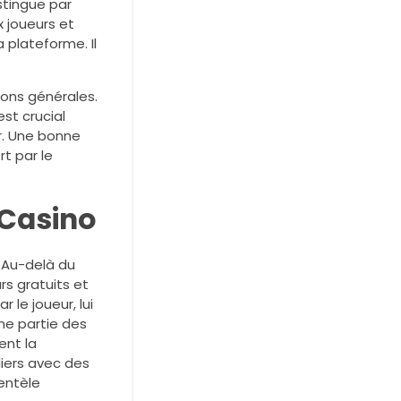
stingue par
 joueurs et
 plateforme. Il
ions générales.
st crucial
er. Une bonne
t par le
 Casino
 Au-delà du
rs gratuits et
le joueur, lui
ne partie des
ent la
liers avec des
entèle