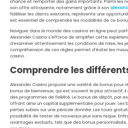
chance et remporter des gains importants. Parmi les n
son offre attrayante, notamment grâce à son
alexand
fidéliser les clients existants, représente une opportu
est essentiel de comprendre les modalités de ce bonus p
Naviguer dans le monde des casinos en ligne peut parfo
Alexander Casino s'efforce de simplifier cette expérien
d'examiner attentivement les conditions de mise, les jeu
compréhension de ces règles permet d'éviter les mauvai
casino.
Comprendre les différent
Alexander Casino propose une variété de bonus pour ré
bonus de bienvenue, qui est souvent le plus attractif, 
des programmes de fidélité. Le bonus de dépôt, par ex
offrant ainsi un capital supplémentaire pour jouer. Le
pertes subies sur une période donnée. Les tours gratui
possibilité de tester de nouveaux jeux sans risque. Enf
avantages exclusifs, tels que des bonus personnalisés,