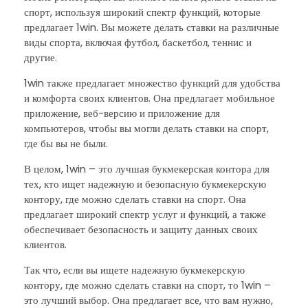
спорт, используя широкий спектр функций, которые
предлагает 1win. Вы можете делать ставки на различные
виды спорта, включая футбол, баскетбол, теннис и
другие.
1win также предлагает множество функций для удобства
и комфорта своих клиентов. Она предлагает мобильное
приложение, веб-версию и приложение для
компьютеров, чтобы вы могли делать ставки на спорт,
где бы вы не были.
В целом, 1win – это лучшая букмекерская контора для
тех, кто ищет надежную и безопасную букмекерскую
контору, где можно сделать ставки на спорт. Она
предлагает широкий спектр услуг и функций, а также
обеспечивает безопасность и защиту данных своих
клиентов.
Так что, если вы ищете надежную букмекерскую
контору, где можно сделать ставки на спорт, то 1win –
это лучший выбор. Она предлагает все, что вам нужно,