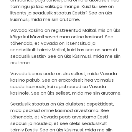
toimingu ja laia valikuga mänge. Kuid kui see on
litsents ja seaduslik staatus Eestis? See on üks
küsimusi, mida me siin arutame.
Vavada kasiino on registreeritud Maltal, mis on üks
kõige kui kõrvaltsevad maa online kasiinod. See
tähendab, et Vavada on litsentsitud ja
seaduslikult toimiv Maltal, kuid kas see on samuti
seaduslik Eestis? See on üks küsimusi, mida me siin
arutame.
Vavada bonus code on üks sellest, mida Vavada
kasiino pakub. See on erakordselt hea võimalus
saada lisamüüki, kui registreerud sa Vavada
kasiinole. See on üks sellest, mida me siin arutame.
Seaduslik staatus on üks olulistest aspektidest,
mida peaksid online kasiinod arvestama. See
tähendab, et Vavada peab arvestama Eesti
seadusi ja nõudeid, et see oleks seaduslikult
toimiv Eestis. See on üks küsimusi, mida me siin