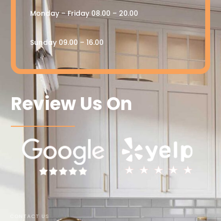
Monday – Friday 08.00 – 20.00
Sunday 09.00 – 16.00
Review Us On
CONTACT US