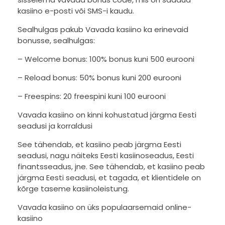
kasiino e-posti või SMS-i kaudu.
Sealhulgas pakub Vavada kasiino ka erinevaid
bonusse, sealhulgas:
– Welcome bonus: 100% bonus kuni 500 eurooni
– Reload bonus: 50% bonus kuni 200 eurooni
– Freespins: 20 freespini kuni 100 eurooni
Vavada kasiino on kinni kohustatud järgma Eesti
seadusi ja korraldusi
See tähendab, et kasiino peab järgma Eesti
seadusi, nagu näiteks Eesti kasiinoseadus, Eesti
finantsseadus, jne. See tähendab, et kasiino peab
järgma Eesti seadusi, et tagada, et klientidele on
kõrge taseme kasiinoleistung.
Vavada kasiino on üks populaarsemaid online-
kasiino