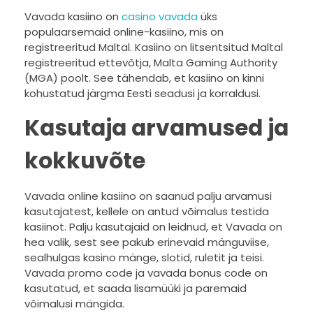
Vavada kasiino on
casino vavada
üks
populaarsemaid online-kasiino, mis on
registreeritud Maltal. Kasiino on litsentsitud Maltal
registreeritud ettevõtja, Malta Gaming Authority
(MGA) poolt. See tähendab, et kasiino on kinni
kohustatud järgma Eesti seadusi ja korraldusi.
Kasutaja arvamused ja
kokkuvõte
Vavada online kasiino on saanud palju arvamusi
kasutajatest, kellele on antud võimalus testida
kasiinot. Palju kasutajaid on leidnud, et Vavada on
hea valik, sest see pakub erinevaid mänguviise,
sealhulgas kasino mänge, slotid, ruletit ja teisi.
Vavada promo code ja vavada bonus code on
kasutatud, et saada lisamüüki ja paremaid
võimalusi mängida.