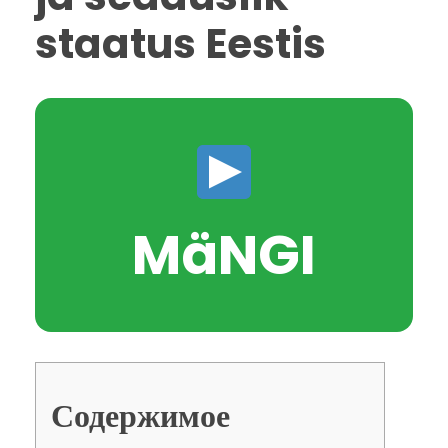
staatus Eestis
MäNGI
Содержимое