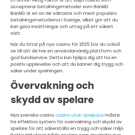
accepterar betalningsmetoder som BankID.
BankID är en av de säkraste och mest populära
betalningsmetoderna i Sverige, vilket gör att du
kan göra insättningar och uttag på ett säkert
sätt.
När du tittar på nya casino för 2025 bör du också
se till att de har en användarvänlig plattform och
god kundservice. Detta kan hjälpa dig att ha en
positiv upplevelse och att du känner dig trygg och
säker under spelningen.
Övervakning och
skydd av spelare
Nya svenska casino
casino utan spelpaus
måste
ha effektiva system för övervakning och skydd av
spelare för att säkerställa en trygg och säker miljö.
Detta inkluderar både spelare som använder nya