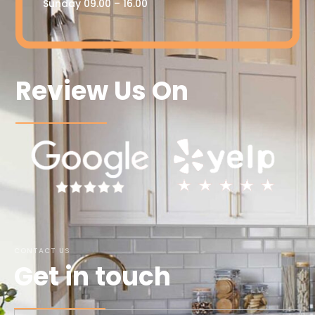
Sunday 09.00 – 16.00
Review Us On
CONTACT US
Get in touch