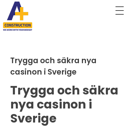
A Plus Construction
My WordPress Blog
Trygga och säkra nya
casinon i Sverige
Trygga och säkra
nya casinon i
Sverige