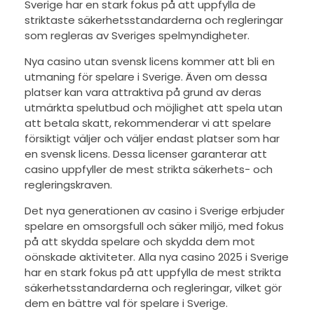
Sverige har en stark fokus på att uppfylla de
striktaste säkerhetsstandarderna och regleringar
som regleras av Sveriges spelmyndigheter.
Nya casino utan svensk licens kommer att bli en
utmaning för spelare i Sverige. Även om dessa
platser kan vara attraktiva på grund av deras
utmärkta spelutbud och möjlighet att spela utan
att betala skatt, rekommenderar vi att spelare
försiktigt väljer och väljer endast platser som har
en svensk licens. Dessa licenser garanterar att
casino uppfyller de mest strikta säkerhets- och
regleringskraven.
Det nya generationen av casino i Sverige erbjuder
spelare en omsorgsfull och säker miljö, med fokus
på att skydda spelare och skydda dem mot
oönskade aktiviteter. Alla nya casino 2025 i Sverige
har en stark fokus på att uppfylla de mest strikta
säkerhetsstandarderna och regleringar, vilket gör
dem en bättre val för spelare i Sverige.