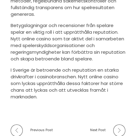
metoder, regelbundna säkerhetskontroller och
fullständig transparens om hur spelresultaten
genereras.
Betygslagningar och recensioner från spelare
spelar en viktig roll i att upprätthålla reputation.
Nytt online casino som tar aktivt del i samarbeten
med spelerskyddsorganisationer och
regeringsmyndigheter kan förbättra sin reputation
och skapa betroende bland spelare.
I Sverige är betroende och reputation en starka
drivkrafter i casinobranschen. Nytt online casino
som lyckas upprätthålla dessa faktorer har större
chans att lyckas och att utvecklas framåt i
marknaden.
Previous Post
Next Post