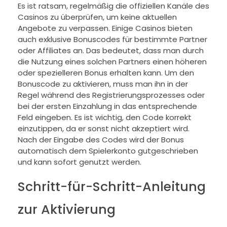
Es ist ratsam, regelmäßig die offiziellen Kanäle des
Casinos zu überprüfen, um keine aktuellen
Angebote zu verpassen. Einige Casinos bieten
auch exklusive Bonuscodes für bestimmte Partner
oder Affiliates an. Das bedeutet, dass man durch
die Nutzung eines solchen Partners einen höheren
oder spezielleren Bonus erhalten kann. Um den
Bonuscode zu aktivieren, muss man ihn in der
Regel während des Registrierungsprozesses oder
bei der ersten Einzahlung in das entsprechende
Feld eingeben. Es ist wichtig, den Code korrekt
einzutippen, da er sonst nicht akzeptiert wird.
Nach der Eingabe des Codes wird der Bonus
automatisch dem Spielerkonto gutgeschrieben
und kann sofort genutzt werden.
Schritt-für-Schritt-Anleitung
zur Aktivierung