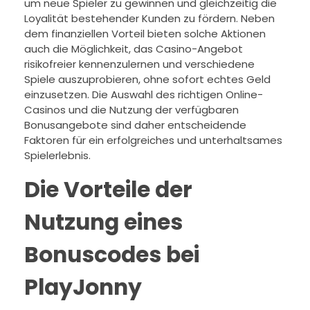
um neue Spieler zu gewinnen und gleichzeitig die
Loyalität bestehender Kunden zu fördern. Neben
dem finanziellen Vorteil bieten solche Aktionen
auch die Möglichkeit, das Casino-Angebot
risikofreier kennenzulernen und verschiedene
Spiele auszuprobieren, ohne sofort echtes Geld
einzusetzen. Die Auswahl des richtigen Online-
Casinos und die Nutzung der verfügbaren
Bonusangebote sind daher entscheidende
Faktoren für ein erfolgreiches und unterhaltsames
Spielerlebnis.
Die Vorteile der
Nutzung eines
Bonuscodes bei
PlayJonny