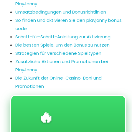
PlayJonny
Umsatzbedingungen und Bonusrichtlinien
So finden und aktivieren Sie den playjonny bonus
code
Schritt-für-Schritt-Anleitung zur Aktivierung
Die besten Spiele, um den Bonus zu nutzen
Strategien für verschiedene Spieltypen
Zusätzliche Aktionen und Promotionen bei
PlayJonny
Die Zukunft der Online-Casino-Boni und
Promotionen
🔥