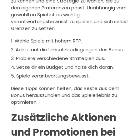
zu kennen und eine Strategie zu wählen, die zu
den eigenen Präferenzen passt. Unabhängig vom
gewählten Spiel ist es wichtig,
verantwortungsbewusst zu spielen und sich selbst
Grenzen zu setzen.
Wähle Spiele mit hohem RTP.
Achte auf die Umsatzbedingungen des Bonus.
Probiere verschiedene Strategien aus.
Setze dir ein Budget und halte dich daran.
Spiele verantwortungsbewusst.
Diese Tipps können helfen, das Beste aus dem
Bonus herauszuholen und das Spielerlebnis zu
optimieren.
Zusätzliche Aktionen
und Promotionen bei