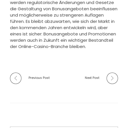
werden regulatorische Änderungen und Gesetze
die Gestaltung von Bonusangeboten beeinflussen
und möglicherweise zu strengeren Auflagen
führen. Es bleibt abzuwarten, wie sich der Markt in
den kommenden Jahren entwickeln wird, aber
eines ist sicher: Bonusangebote und Promotionen
werden auch in Zukunft ein wichtiger Bestandteil
der Online-Casino-Branche bleiben.
Previous Post
Next Post