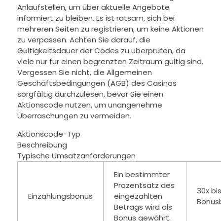
Anlaufstellen, um über aktuelle Angebote
informiert zu bleiben. Es ist ratsam, sich bei
mehreren Seiten zu registrieren, um keine Aktionen
zu verpassen. Achten Sie darauf, die
Gültigkeitsdauer der Codes zu überprüfen, da
viele nur für einen begrenzten Zeitraum gültig sind.
Vergessen Sie nicht, die Allgemeinen
Geschäftsbedingungen (AGB) des Casinos
sorgfältig durchzulesen, bevor Sie einen
Aktionscode nutzen, um unangenehme
Überraschungen zu vermeiden.
Aktionscode-Typ
Beschreibung
Typische Umsatzanforderungen
Ein bestimmter
Prozentsatz des
30x bi
Einzahlungsbonus
eingezahlten
Bonus
Betrags wird als
Bonus gewährt.