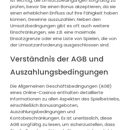
ist wichtig, die Umsatzbedingungen sorgfältig zu
prüfen, bevor Sie einen Bonus akzeptieren, da sie
einen erheblichen Einfluss auf Ihre Fähigkeit haben
können, Gewinne auszuzahlen. Neben den
Umsatzbedingungen gibt es oft auch weitere
Einschränkungen, wie z.B. eine maximale
Einsatzgrenze oder eine Liste von Spielen, die von
der Umsatzanforderung ausgeschlossen sind.
Verständnis der AGB und
Auszahlungsbedingungen
Die Allgemeinen Geschäftsbedingungen (AGB)
eines Online-Casinos enthalten detaillierte
Informationen zu allen Aspekten des Spielbetriebs,
einschließlich Bonusangeboten,
Auszahlungsbedingungen und
Kontobeschränkungen. Es ist unerlässlich, diese
AGB sorgfältig zu lesen, um sicherzustellen, dass