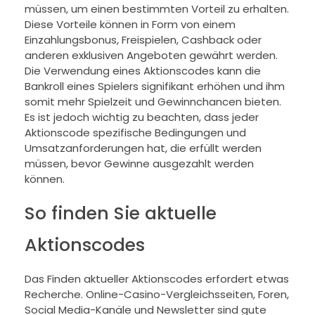
müssen, um einen bestimmten Vorteil zu erhalten.
Diese Vorteile können in Form von einem
Einzahlungsbonus, Freispielen, Cashback oder
anderen exklusiven Angeboten gewährt werden.
Die Verwendung eines Aktionscodes kann die
Bankroll eines Spielers signifikant erhöhen und ihm
somit mehr Spielzeit und Gewinnchancen bieten.
Es ist jedoch wichtig zu beachten, dass jeder
Aktionscode spezifische Bedingungen und
Umsatzanforderungen hat, die erfüllt werden
müssen, bevor Gewinne ausgezahlt werden
können.
So finden Sie aktuelle
Aktionscodes
Das Finden aktueller Aktionscodes erfordert etwas
Recherche. Online-Casino-Vergleichsseiten, Foren,
Social Media-Kanäle und Newsletter sind gute