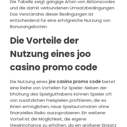
Die Tabelle zeigt gängige Arten von Aktionscodes
und die damit verbundenen Umsatzbedingungen.
Das Verständnis dieser Bedingungen ist
entscheidend für eine erfolgreiche Nutzung von
Bonusangeboten.
Die Vorteile der
Nutzung eines joo
casino promo code
Die Nutzung eines
joo casino promo code
bietet
eine Reihe von Vorteilen für Spieler. Neben der
Erhöhung des Spielguthabens können Spieler oft
von zusätzlichen Freispielen profitieren, die es
ihnen ermöglichen, neue Spielautomaten ohne
finanzielles Risiko auszuprobieren. Ein weiterer
Vorteil ist die Möglichkeit, die eigene
Gewinnchance zu erhöhen, da ein größerer Einsatz