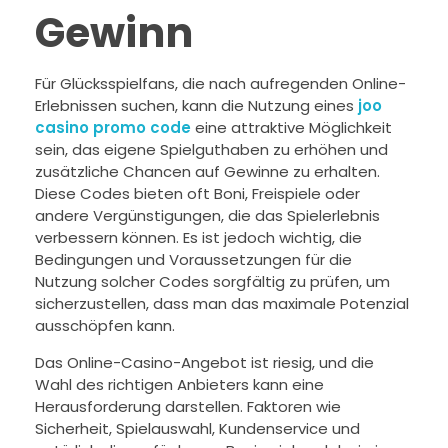
Gewinn
Für Glücksspielfans, die nach aufregenden Online-
Erlebnissen suchen, kann die Nutzung eines
joo
casino promo code
eine attraktive Möglichkeit
sein, das eigene Spielguthaben zu erhöhen und
zusätzliche Chancen auf Gewinne zu erhalten.
Diese Codes bieten oft Boni, Freispiele oder
andere Vergünstigungen, die das Spielerlebnis
verbessern können. Es ist jedoch wichtig, die
Bedingungen und Voraussetzungen für die
Nutzung solcher Codes sorgfältig zu prüfen, um
sicherzustellen, dass man das maximale Potenzial
ausschöpfen kann.
Das Online-Casino-Angebot ist riesig, und die
Wahl des richtigen Anbieters kann eine
Herausforderung darstellen. Faktoren wie
Sicherheit, Spielauswahl, Kundenservice und