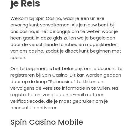
je Reis
Welkom bij Spin Casino, waar je een unieke
ervaring kunt verwelkomen. Als je nieuw bent bij
ons casino, is het belangrijk om te weten waar je
heen gaat. In deze gids zullen we je begeleiden
door de verschillende functies en mogelijkheden
van ons casino, zodat je direct kunt beginnen met
spelen.
Om te beginnen, is het belangrijk om je account te
registreren bij Spin Casino. Dit kan worden gedaan
door op de knop “Spincasino” te klikken en
vervolgens de vereiste informatie in te vullen. Na
registratie ontvang je een e-mail met een
verificatiecode, die je moet gebruiken om je
account te activeren.
Spin Casino Mobile