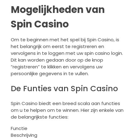
Mogelijkheden van
Spin Casino
Om te beginnen met het spel bij Spin Casino, is
het belangrijk om eerst te registreren en
vervolgens in te loggen met uw spin casino login.
Dit kan worden gedaan door op de knop
“registreren” te klikken en vervolgens uw
persoonlijke gegevens in te vullen.
De Funties van Spin Casino
Spin Casino biedt een breed scala aan functies
om u te helpen om te winnen. Hier zijn enkele van
de belangrijkste functies:
Functie
Beschrijving