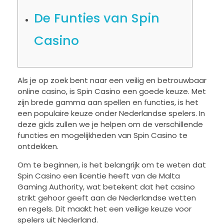
De Funties van Spin
Casino
Als je op zoek bent naar een veilig en betrouwbaar
online casino, is Spin Casino een goede keuze. Met
zijn brede gamma aan spellen en functies, is het
een populaire keuze onder Nederlandse spelers. In
deze gids zullen we je helpen om de verschillende
functies en mogelijkheden van Spin Casino te
ontdekken.
Om te beginnen, is het belangrijk om te weten dat
Spin Casino een licentie heeft van de Malta
Gaming Authority, wat betekent dat het casino
strikt gehoor geeft aan de Nederlandse wetten
en regels. Dit maakt het een veilige keuze voor
spelers uit Nederland.