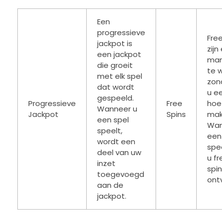
Een
progressieve
Free
jackpot is
zijn
een jackpot
man
die groeit
te 
met elk spel
zon
dat wordt
u e
gespeeld.
Progressieve
Free
hoe
Wanneer u
Jackpot
Spins
mak
een spel
Wan
speelt,
een
wordt een
spee
deel van uw
u fr
inzet
spi
toegevoegd
ont
aan de
jackpot.