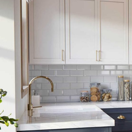
Review Us On
CONTACT US
Get in touch