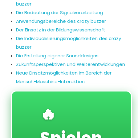
buzzer
Die Bedeutung der Signalverarbeitung
Anwendungsbereiche des crazy buzzer
Der Einsatz in der Bildungswissenschaft
Die Individualisierungsmöglichkeiten des crazy
buzzer
Die Erstellung eigener Sounddesigns
Zukunftsperspektiven und Weiterentwicklungen
Neue Einsatzmöglichkeiten im Bereich der
Mensch-Maschine-Interaktion
🔥
Spielen