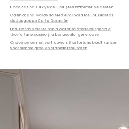
Pinco casino Türkiye’de – müşteri hizmetleri ve destek
Casinia: Una Maravilla Medieval para los Entusiastas
de Juegos de Corto‑Duración
Entuziasmul crește rapid datorită ofertelor speciale
thorfortune casino și a bonusurilor generoase
Ondernemen met vertrouwen, thorfortune biedt kansen
voor slimme groei en stabiele resultaten
949-327-0057
info@aplusconstructionca.com
Aliso Viejo, California