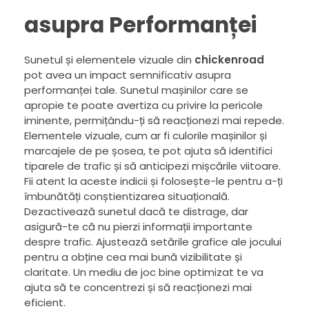
asupra Performanței
Sunetul și elementele vizuale din
chickenroad
pot avea un impact semnificativ asupra
performanței tale. Sunetul mașinilor care se
apropie te poate avertiza cu privire la pericole
iminente, permițându-ți să reacționezi mai repede.
Elementele vizuale, cum ar fi culorile mașinilor și
marcajele de pe șosea, te pot ajuta să identifici
tiparele de trafic și să anticipezi mișcările viitoare.
Fii atent la aceste indicii și folosește-le pentru a-ți
îmbunătăți conștientizarea situațională.
Dezactivează sunetul dacă te distrage, dar
asigură-te că nu pierzi informații importante
despre trafic. Ajustează setările grafice ale jocului
pentru a obține cea mai bună vizibilitate și
claritate. Un mediu de joc bine optimizat te va
ajuta să te concentrezi și să reacționezi mai
eficient.