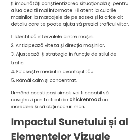
ți îmbunătăți conștientizarea situațională și pentru
a lua decizii mai informate. Fii atent la culorile
mașinilor, la marcajele de pe șosea și la orice alt
detaliu care te poate ajuta să prezici traficul viitor.
Identifică intervalele dintre mașini.
Anticipează viteza și direcția mașinilor.
Ajustează-ți strategia în funcție de stilul de
trafic.
Folosește mediul în avantajul tău.
Rămâi calm și concentrat.
Urmând acești pași simpli, vei fi capabil să
navighezi prin traficul din
chickenroad
cu
încredere și să obții scoruri mari.
Impactul Sunetului și al
Elementelor Vizuale