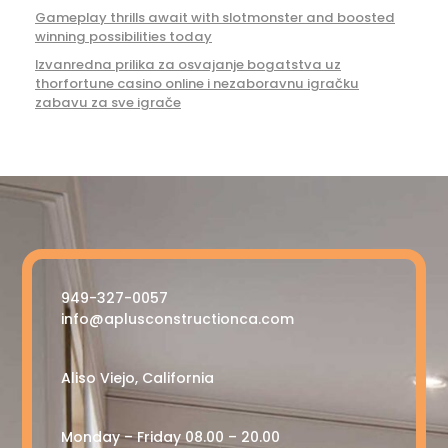
Gameplay thrills await with slotmonster and boosted
winning possibilities today
Izvanredna prilika za osvajanje bogatstva uz
thorfortune casino online i nezaboravnu igračku
zabavu za sve igrače
949-327-0057
info@aplusconstructionca.com
Aliso Viejo, California
Monday – Friday 08.00 – 20.00