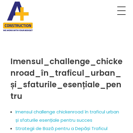
A Plus Construction
My WordPress Blog
Imensul_challenge_chicke
nroad_în_traficul_urban_
și_sfaturile_esențiale_pen
tru
Imensul challenge chickenroad în traficul urban
și sfaturile esențiale pentru succes
Strategii de Bază pentru a Depăși Traficul