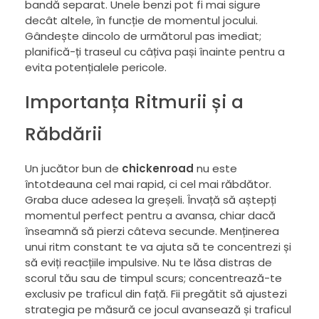
bandă separat. Unele benzi pot fi mai sigure
decât altele, în funcție de momentul jocului.
Gândește dincolo de următorul pas imediat;
planifică-ți traseul cu câțiva pași înainte pentru a
evita potențialele pericole.
Importanța Ritmurii și a
Răbdării
Un jucător bun de
chickenroad
nu este
întotdeauna cel mai rapid, ci cel mai răbdător.
Graba duce adesea la greșeli. Învață să aștepți
momentul perfect pentru a avansa, chiar dacă
înseamnă să pierzi câteva secunde. Menținerea
unui ritm constant te va ajuta să te concentrezi și
să eviți reacțiile impulsive. Nu te lăsa distras de
scorul tău sau de timpul scurs; concentrează-te
exclusiv pe traficul din față. Fii pregătit să ajustezi
strategia pe măsură ce jocul avansează și traficul