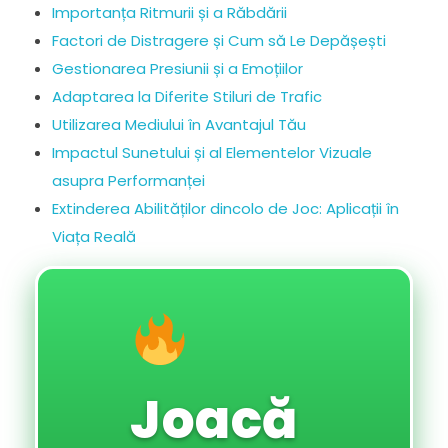
Importanța Ritmurii și a Răbdării
Factori de Distragere și Cum să Le Depășești
Gestionarea Presiunii și a Emoțiilor
Adaptarea la Diferite Stiluri de Trafic
Utilizarea Mediului în Avantajul Tău
Impactul Sunetului și al Elementelor Vizuale
asupra Performanței
Extinderea Abilităților dincolo de Joc: Aplicații în
Viața Reală
Joacă