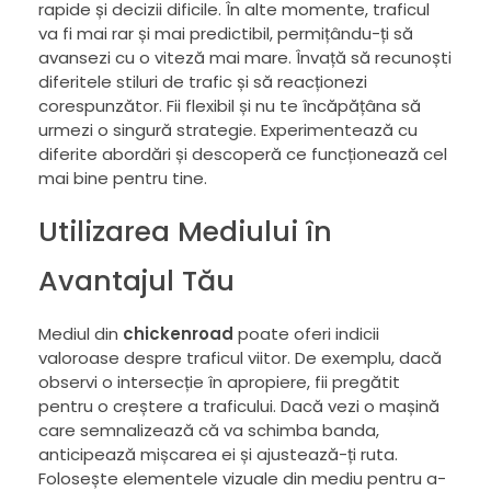
rapide și decizii dificile. În alte momente, traficul
va fi mai rar și mai predictibil, permițându-ți să
avansezi cu o viteză mai mare. Învață să recunoști
diferitele stiluri de trafic și să reacționezi
corespunzător. Fii flexibil și nu te încăpățâna să
urmezi o singură strategie. Experimentează cu
diferite abordări și descoperă ce funcționează cel
mai bine pentru tine.
Utilizarea Mediului în
Avantajul Tău
Mediul din
chickenroad
poate oferi indicii
valoroase despre traficul viitor. De exemplu, dacă
observi o intersecție în apropiere, fii pregătit
pentru o creștere a traficului. Dacă vezi o mașină
care semnalizează că va schimba banda,
anticipează mișcarea ei și ajustează-ți ruta.
Folosește elementele vizuale din mediu pentru a-