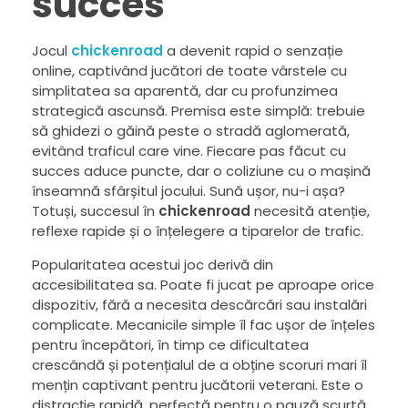
succes
Jocul
chickenroad
a devenit rapid o senzație
online, captivând jucători de toate vârstele cu
simplitatea sa aparentă, dar cu profunzimea
strategică ascunsă. Premisa este simplă: trebuie
să ghidezi o găină peste o stradă aglomerată,
evitând traficul care vine. Fiecare pas făcut cu
succes aduce puncte, dar o coliziune cu o mașină
înseamnă sfârșitul jocului. Sună ușor, nu-i așa?
Totuși, succesul în
chickenroad
necesită atenție,
reflexe rapide și o înțelegere a tiparelor de trafic.
Popularitatea acestui joc derivă din
accesibilitatea sa. Poate fi jucat pe aproape orice
dispozitiv, fără a necesita descărcări sau instalări
complicate. Mecanicile simple îl fac ușor de înțeles
pentru începători, în timp ce dificultatea
crescândă și potențialul de a obține scoruri mari îl
mențin captivant pentru jucătorii veterani. Este o
distracție rapidă, perfectă pentru o pauză scurtă