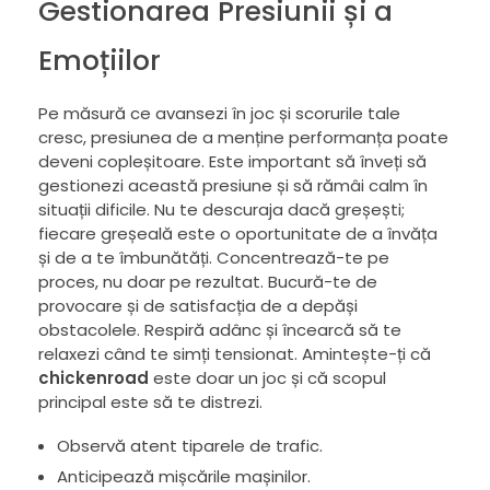
Gestionarea Presiunii și a
Emoțiilor
Pe măsură ce avansezi în joc și scorurile tale
cresc, presiunea de a menține performanța poate
deveni copleșitoare. Este important să înveți să
gestionezi această presiune și să rămâi calm în
situații dificile. Nu te descuraja dacă greșești;
fiecare greșeală este o oportunitate de a învăța
și de a te îmbunătăți. Concentrează-te pe
proces, nu doar pe rezultat. Bucură-te de
provocare și de satisfacția de a depăși
obstacolele. Respiră adânc și încearcă să te
relaxezi când te simți tensionat. Amintește-ți că
chickenroad
este doar un joc și că scopul
principal este să te distrezi.
Observă atent tiparele de trafic.
Anticipează mișcările mașinilor.