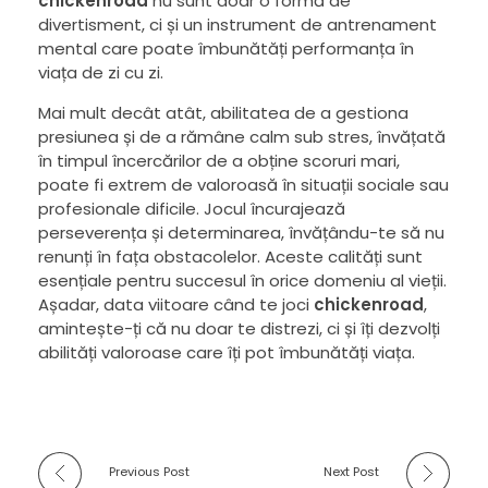
chickenroad
nu sunt doar o formă de
divertisment, ci și un instrument de antrenament
mental care poate îmbunătăți performanța în
viața de zi cu zi.
Mai mult decât atât, abilitatea de a gestiona
presiunea și de a rămâne calm sub stres, învățată
în timpul încercărilor de a obține scoruri mari,
poate fi extrem de valoroasă în situații sociale sau
profesionale dificile. Jocul încurajează
perseverența și determinarea, învățându-te să nu
renunți în fața obstacolelor. Aceste calități sunt
esențiale pentru succesul în orice domeniu al vieții.
Așadar, data viitoare când te joci
chickenroad
,
amintește-ți că nu doar te distrezi, ci și îți dezvolți
abilități valoroase care îți pot îmbunătăți viața.
Previous Post
Next Post