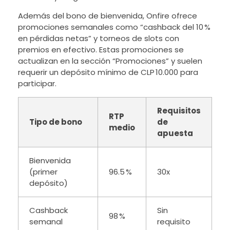
Además del bono de bienvenida, Onfire ofrece
promociones semanales como “cashback del 10 %
en pérdidas netas” y torneos de slots con
premios en efectivo. Estas promociones se
actualizan en la sección “Promociones” y suelen
requerir un depósito mínimo de CLP 10.000 para
participar.
Requisitos
RTP
Tipo de bono
de
medio
apuesta
Bienvenida
(primer
96.5 %
30x
depósito)
Cashback
Sin
98 %
semanal
requisito