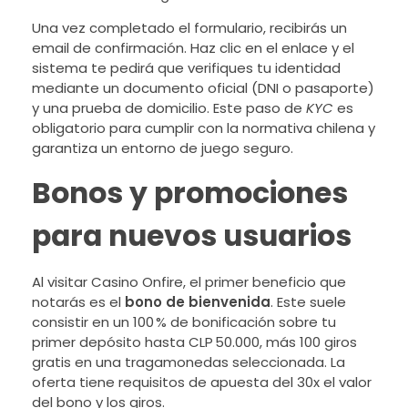
Una vez completado el formulario, recibirás un
email de confirmación. Haz clic en el enlace y el
sistema te pedirá que verifiques tu identidad
mediante un documento oficial (DNI o pasaporte)
y una prueba de domicilio. Este paso de
KYC
es
obligatorio para cumplir con la normativa chilena y
garantiza un entorno de juego seguro.
Bonos y promociones
para nuevos usuarios
Al visitar Casino Onfire, el primer beneficio que
notarás es el
bono de bienvenida
. Este suele
consistir en un 100 % de bonificación sobre tu
primer depósito hasta CLP 50.000, más 100 giros
gratis en una tragamonedas seleccionada. La
oferta tiene requisitos de apuesta del 30x el valor
del bono y los giros.