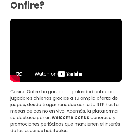
Onfire?
Casino Onfire ha ganado popularidad entre los
jugadores chilenos gracias a su amplia oferta de
juegos, desde tragamonedas con alto RTP hasta
mesas de casino en vivo. Además, la plataforma
se destaca por un
welcome bonus
generoso y
promociones periódicas que mantienen el interés
de los usuarios habituales.