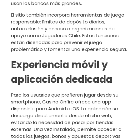
usan los bancos más grandes.
El sitio también incorpora herramientas de juego
responsable: límites de depósito diarios,
autoexclusión y acceso a organizaciones de
apoyo como Jugadores Chile. Estas funciones
están diseñadas para prevenir el juego
problemático y fomentar una experiencia segura.
Experiencia móvil y
aplicación dedicada
Para los usuarios que prefieren jugar desde su
smartphone, Casino Onfire ofrece una app
disponible para Android e iOS. La aplicación se
descarga directamente desde el sitio web,
evitando la necesidad de pasar por tiendas
externas. Una vez instalada, permite acceder a
todos los juegos, bonos y apuestas deportivas