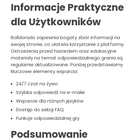
Informacje Praktyczne
dla Użytkowników
Rolldorado zapewnia bogaty zbiór informacji na
swojej stronie, co ułatwia korzystanie z platformy.
Ostrzeżenia przed hazardem oraz edukacyjne
materiały na temat odpowiedzialnego grania są
regularnie aktualizowane. Poniżej przedstawiamy
kluczowe elementy wsparcia:
24/7 czat na żywo
Szybka odpowiedź na e-maile
Wsparcie dla różnych języków
Dostęp do sekcji FAQ
Funkcje odpowiedzialnej gry
Podsumowanie