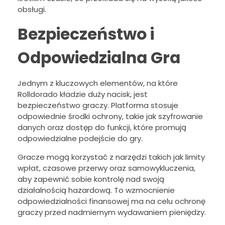
obsługi.
Bezpieczeństwo i
Odpowiedzialna Gra
Jednym z kluczowych elementów, na które
Rolldorado kładzie duży nacisk, jest
bezpieczeństwo graczy. Platforma stosuje
odpowiednie środki ochrony, takie jak szyfrowanie
danych oraz dostęp do funkcji, które promują
odpowiedzialne podejście do gry.
Gracze mogą korzystać z narzędzi takich jak limity
wpłat, czasowe przerwy oraz samowykluczenia,
aby zapewnić sobie kontrolę nad swoją
działalnością hazardową. To wzmocnienie
odpowiedzialności finansowej ma na celu ochronę
graczy przed nadmiernym wydawaniem pieniędzy.