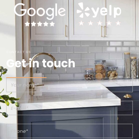
CONTACT US
Get in touch