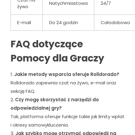
Natychmiastowa
24/7
żywo
E-mail
Do 24 godzin
Całodobowo
FAQ dotyczące
Pomocy dla Graczy
Jakie metody wsparcia oferuje Rolldorado?
Rolldorado zapewnia czat na żywo, e-mail oraz
sekcję FAQ.
Czy mogę skorzystać z narzędzi do
odpowiedzialnej gry?
Tak, platforma oferuje funkcje takie jak limity wpłat
i okresy samowykluczenia.
Jak szybko mogę otrzymać odpowiedź na